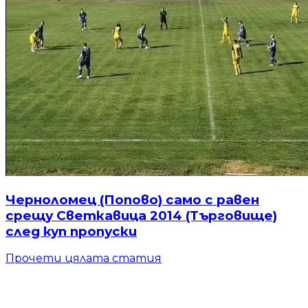
Черноломец (Попово) само с равен
срещу Светкавица 2014 (Търговище)
след куп пропуски
Прочети цялата статия