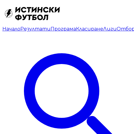
Начало
Резултати
Програма
Класиране
Лиги
Отбо