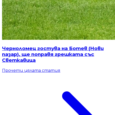
Черноломец гостува на Ботев (Нови
пазар), ще поправя грешката със
Светкавица
Прочети цялата статия