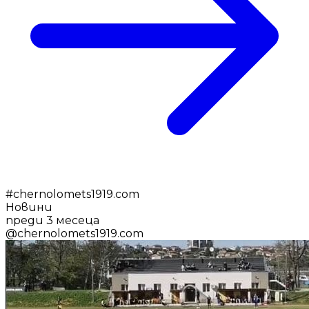
#
chernolomets1919.com
Новини
преди 3 месеца
@
chernolomets1919.com