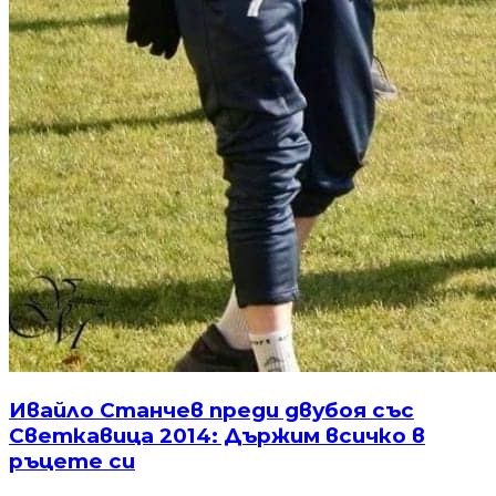
Ивайло Станчев преди двубоя със
Светкавица 2014: Държим всичко в
ръцете си