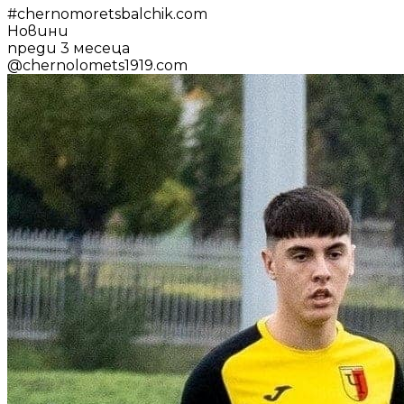
#
chernomoretsbalchik.com
Новини
преди 3 месеца
@
chernolomets1919.com