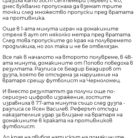
сразиха като гост Септември (Тервел) с 4:0,
днес буквално пропуснаха да вземат трите
точки след множество пропуски пред вратата
на противника.
Още в 1-ата минута играч на домакините
стреля в аут от няколко метра пред вратата.
След това пропуските до края на полувремето
продължиха, но гол така и не бе отбелязан.
Все пак в началото на второто полувреме, в 48-
ата минута, домакините от Попово поведоха в
резултата. Разписа се Беадир Беадиров от
дузпа, която бе отсъдена за нарушение на
вратаря срещу футболист на Черноломец.
И вместо резултатът да получи още по-
сериозно цифрово изражение, гостите
изравниха в 77-ата минута също след дузпа -
разписа се Ясен Василев. Реферът отсъди
наказателния удар за влизане на вратаря на
домакините в краката на противников
футболист.
До края на двубоя натискът на домакините