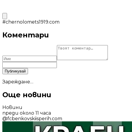
#
chernolomets1919.com
Коментари
Публикувай
Зареждане…
Още новини
Новини
преди около 11 часа
@
fcbenkovskiisperih.com