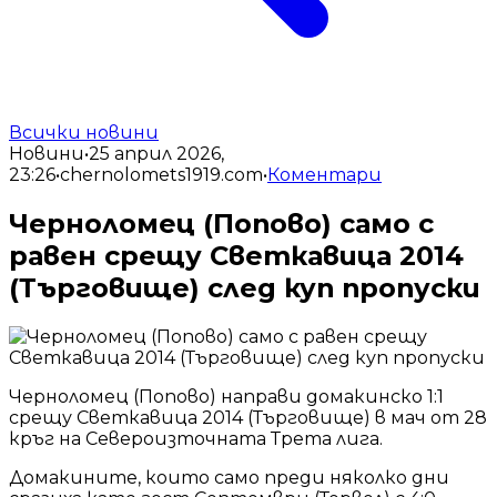
Всички новини
Новини
•
25 април 2026,
23:26
•
chernolomets1919.com
•
Коментари
Черноломец (Попово) само с
равен срещу Светкавица 2014
(Търговище) след куп пропуски
Черноломец (Попово) направи домакинско 1:1
срещу Светкавица 2014 (Търговище) в мач от 28
кръг на Североизточната Трета лига.
Домакините, които само преди няколко дни