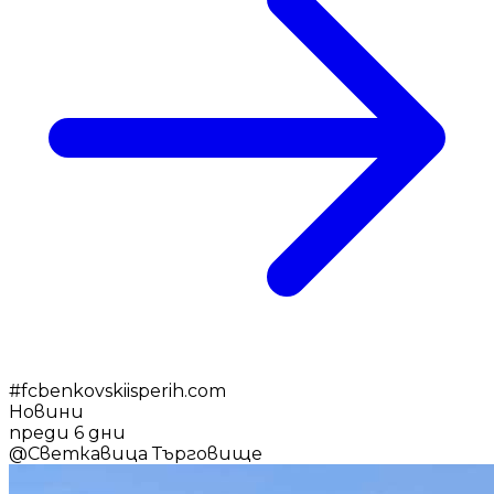
#
fcbenkovskiisperih.com
Новини
преди 6 дни
@
Светкавица Търговище