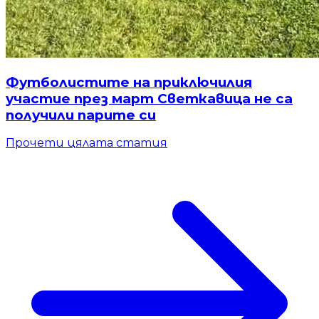
Футболистите на приключилия
участие през март Светкавица не са
получили парите си
Прочети цялата статия