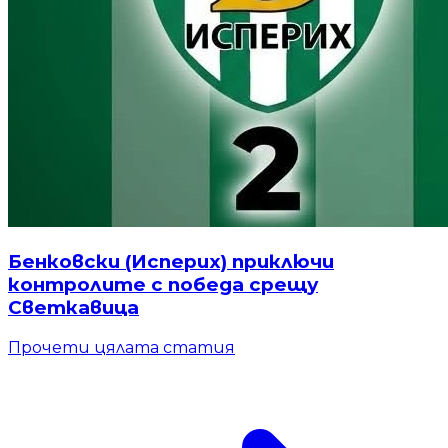
Бенковски (Исперих) приключи
контролите с победа срещу
Светкавица
Прочети цялата статия