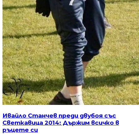
Ивайло Станчев преди двубоя със
Светкавица 2014: Държим всичко в
ръцете си