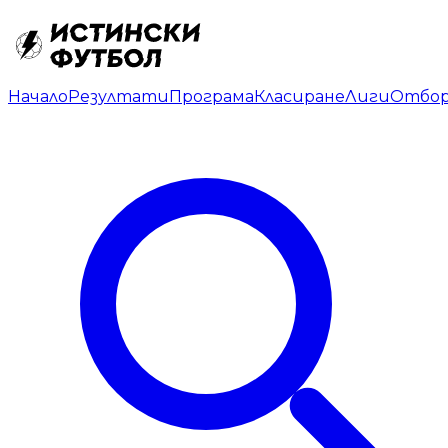
Начало
Резултати
Програма
Класиране
Лиги
Отбо