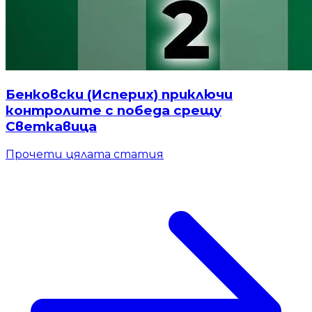
Бенковски (Исперих) приключи
контролите с победа срещу
Светкавица
Прочети цялата статия