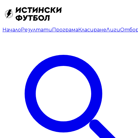
Начало
Резултати
Програма
Класиране
Лиги
Отбо