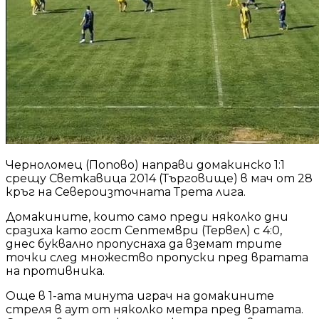
Черноломец (Попово) направи домакинско 1:1
срещу Светкавица 2014 (Търговище) в мач от 28
кръг на Североизточната Трета лига.
Домакините, които само преди няколко дни
сразиха като гост Септември (Тервел) с 4:0,
днес буквално пропуснаха да вземат трите
точки след множество пропуски пред вратата
на противника.
Още в 1-ата минута играч на домакините
стреля в аут от няколко метра пред вратата.