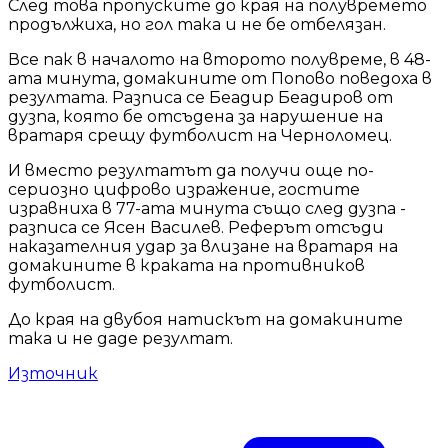
След това пропуските до края на полувремето
продължиха, но гол така и не бе отбелязан.
Все пак в началото на второто полувреме, в 48-
ата минута, домакините от Попово поведоха в
резултата. Разписа се Беадир Беадиров от
дузпа, която бе отсъдена за нарушение на
вратаря срещу футболист на Черноломец.
И вместо резултатът да получи още по-
сериозно цифрово изражение, гостите
изравниха в 77-ата минута също след дузпа -
разписа се Ясен Василев. Реферът отсъди
наказателния удар за влизане на вратаря на
домакините в краката на противников
футболист.
До края на двубоя натискът на домакините
така и не даде резултат.
Източник