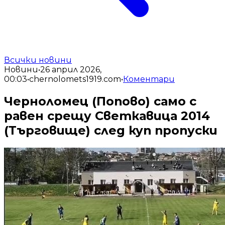
Всички новини
Новини
•
26 април 2026,
00:03
•
chernolomets1919.com
•
Коментари
Черноломец (Попово) само с
равен срещу Светкавица 2014
(Търговище) след куп пропуски