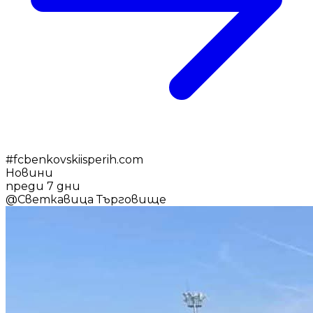
#
fcbenkovskiisperih.com
Новини
преди 7 дни
@
Светкавица Търговище