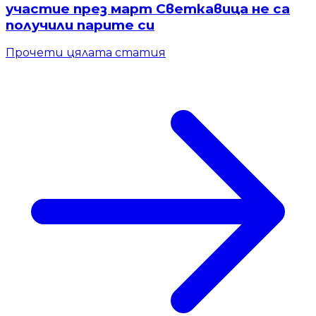
участие през март Светкавица не са
получили парите си
Прочети цялата статия