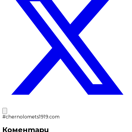
#
chernolomets1919.com
Коментари