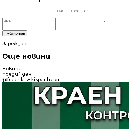
Публикувай
Зареждане…
Още новини
Новини
преди 1 ден
@
fcbenkovskiisperih.com