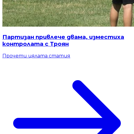
Партизан привлече двама, изместиха
контролата с Троян
Прочети цялата статия