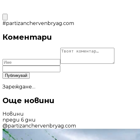
#
partizanchervenbryag.com
Коментари
Публикувай
Зареждане…
Още новини
Новини
преди 6 дни
@
partizanchervenbryag.com