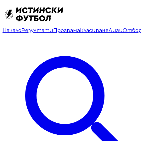
Начало
Резултати
Програма
Класиране
Лиги
Отбо