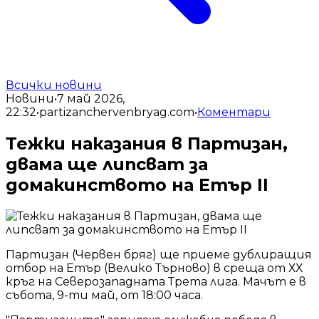
Всички новини
Новини
•
7 май 2026,
22:32
•
partizanchervenbryag.com
•
Коментари
Тежки наказания в Партизан,
двама ще липсват за
домакинството на Етър II
Партизан (Червен бряг) ще приеме дублиращия
отбор на Етър (Велико Търново) в среща от ХХ
кръг на Северозападната Трета лига. Мачът е в
събота, 9-ти май, от 18:00 часа.