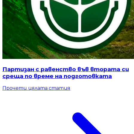
Партизан с равенство във втората си
среща по време на подготовката
Прочети цялата статия