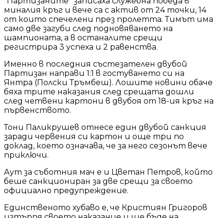
"Партизаните" записаха служебна победа в
миналия кръг и вече са с актив от 24 точки, 14
от които спечелени през пролетта. Тимът има
само две загуби след подновяването на
шампионата, а в останалите срещи
регистрира 3 успеха и 2 равенства.
Именно в последния състезателен двубой
Партизан направи 1:1 в гостуването си на
Янтра (Полски Тръмбеш). Лошите новини обаче
бяха трите наказания след срещата дошли
след четвени картони в двубоя от 18-ия кръг на
първенството.
Тони Паликрушев отнесе един двубой санкция
заради червения си картон и още три по
доклад, което означава, че за него сезонът вече
приключи.
Аут за съботния мач е и Цветан Петров, който
беше санкциониран за две срещи за своето
официално предупреждение.
Единственото хубаво е, че Кристиян Григоров
изтърпя своето наказание и ще бъде на