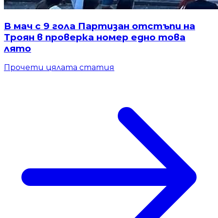
В мач с 9 гола Партизан отстъпи на
Троян в проверка номер едно това
лято
Прочети цялата статия