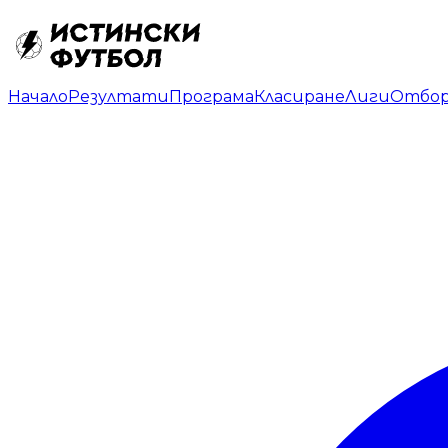
Начало
Резултати
Програма
Класиране
Лиги
Отбо