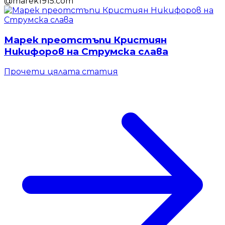
@
marek1915.com
Марек преотстъпи Кристиян
Никифоров на Струмска слава
Прочети цялата статия