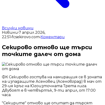
Всички новини
Новини
•
7 април 2026,
22:51
•
fcsekirovo.com
•
Коментари
Секирово отново ще търси
точките далеч от дома
ФК Секирово гостува на намиращия се в зоната
на изпадащите Асеновец (Асеновград) в мач от
29-ия кръг на Югоизточната Трета лига.
Двубоят е в четвъртък, 9-ти април, от 17:00
часа.
"Секирите" отново ще опитат да търсят