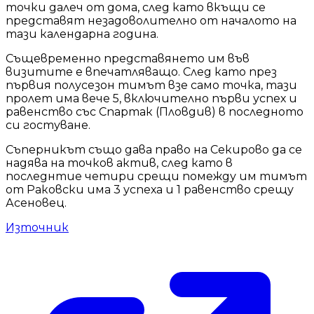
точки далеч от дома, след като вкъщи се
представят незадоволително от началото на
тази календарна година.
Същевременно представянето им във
визитите е впечатляващо. След като през
първия полусезон тимът взе само точка, тази
пролет има вече 5, включително първи успех и
равенство със Спартак (Пловдив) в последното
си гостуване.
Съперникът също дава право на Секирово да се
надява на точков актив, след като в
последнтие четири срещи помежду им тимът
от Раковски има 3 успеха и 1 равенство срещу
Асеновец.
Източник