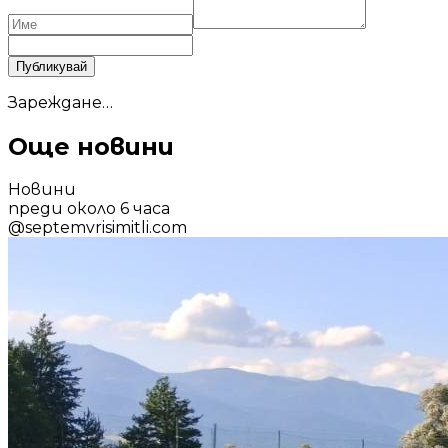
Публикувай
Зареждане…
Още новини
Новини
преди около 6 часа
@
septemvrisimitli.com