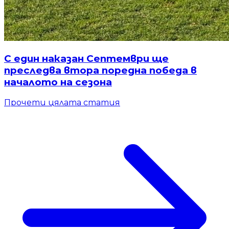
С един наказан Септември ще
преследва втора поредна победа в
началото на сезона
Прочети цялата статия