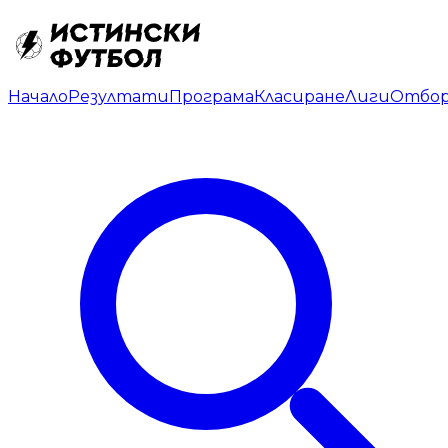
Начало
Резултати
Програма
Класиране
Лиги
Отбо