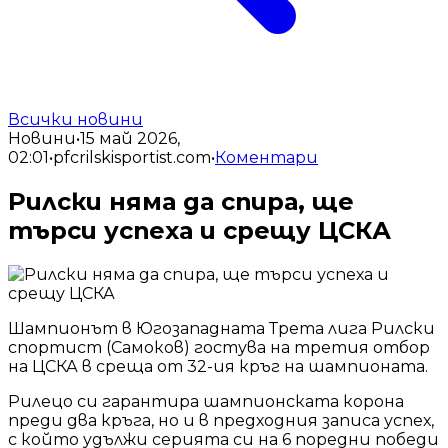
Всички новини
Новини
•
15 май 2026,
02:01
•
pfcrilskisportist.com
•
Коментари
Рилски няма да спира, ще
търси успеха и срещу ЦСКА
Шампионът в Югозападната Трета лига Рилски
спортист (Самоков) гостува на третия отбор
на ЦСКА в среща от 32-ия кръг на шампионата.
Рилецо си гарантира шампионската корона
преди два кръга, но и в предходния записа успех,
с който удължи серията си на 6 поредни победи