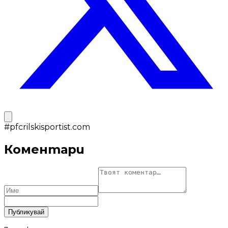
#
pfcrilskisportist.com
Коментари
Публикувай