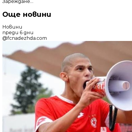
Зареждане…
Още новини
Новини
преди 6 дни
@
fcnadezhda.com