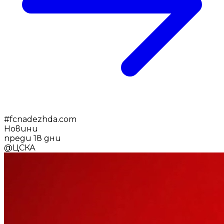
#
fcnadezhda.com
Новини
преди 18 дни
@
ЦСКА