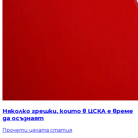
Няколко грешки, които в ЦСКА е време
да осъзнаят
Прочети цялата статия