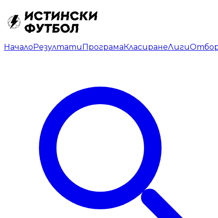
Начало
Резултати
Програма
Класиране
Лиги
Отбо