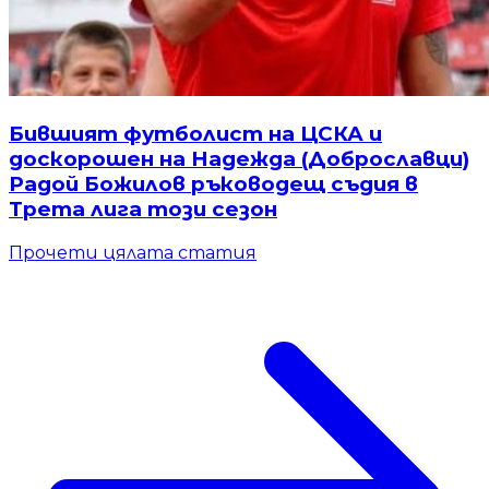
Бившият футболист на ЦСКА и
доскорошен на Надежда (Доброславци)
Радой Божилов ръководещ съдия в
Трета лига този сезон
Прочети цялата статия