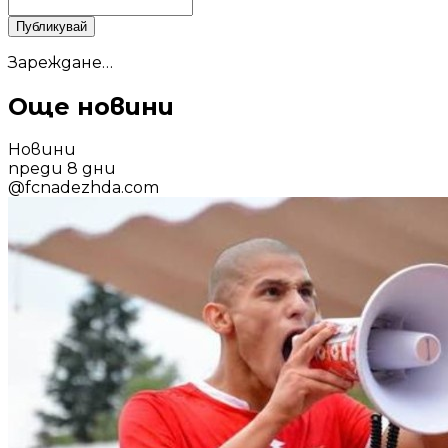
Публикувай
Зареждане…
Още новини
Новини
преди 8 дни
@
fcnadezhda.com