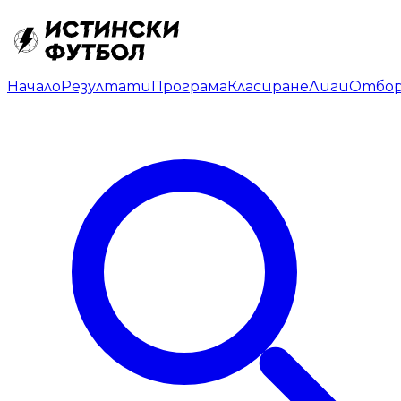
Начало
Резултати
Програма
Класиране
Лиги
Отбо