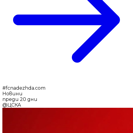
#
fcnadezhda.com
Новини
преди 20 дни
@
ЦСКА