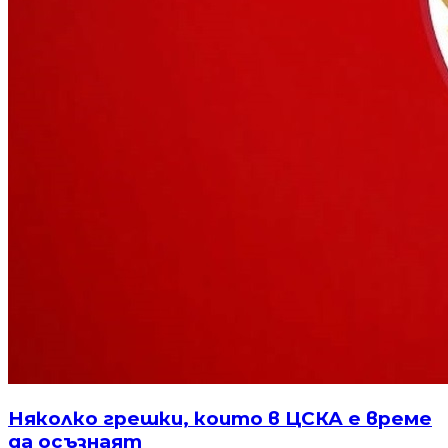
Няколко грешки, които в ЦСКА е време
да осъзнаят