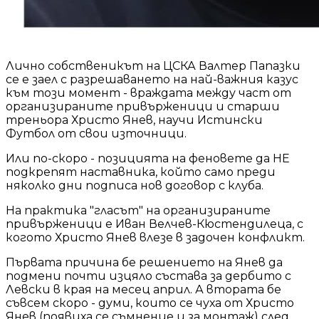
Лично собственикът на ЦСКА Валтер Папазки
се е заел с разрешаването на най-важния казус
към този момент - враждата между част от
организираните привърженици и старши
треньора Христо Янев, научи Истински
Футбол от свои източници.
Или по-скоро - позицията на феновете да НЕ
подкрепят наставника, който само преди
няколко дни подписа нов договор с клуба.
На практика "гласът" на организираните
привърженици е Иван Велчев-Кюстендилеца, с
когото Христо Янев влезе в задочен конфликт.
Първата причина бе решението на Янев да
подмени почти изцяло състава за дербито с
Левски в края на месец април. А втората бе
съвсем скоро - думи, които се чуха от Христо
Янев (появиха се съмнение и за монтаж) след