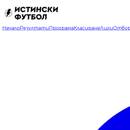
Начало
Резултати
Програма
Класиране
Лиги
Отбо