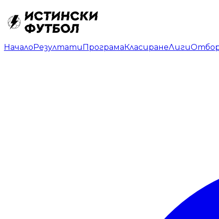
Начало
Резултати
Програма
Класиране
Лиги
Отбо