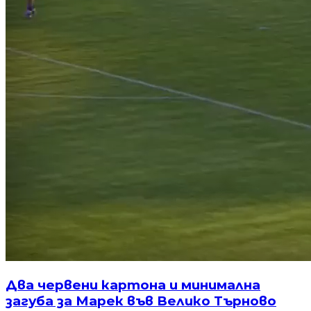
Два червени картона и минимална
загуба за Марек във Велико Търново