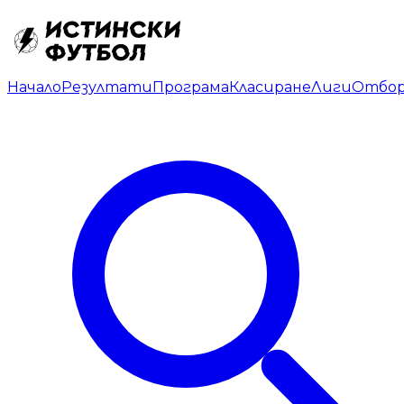
Начало
Резултати
Програма
Класиране
Лиги
Отбо