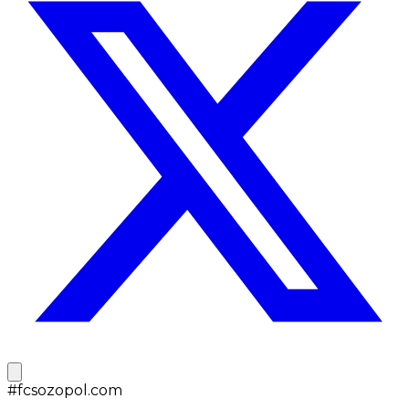
#
fcsozopol.com