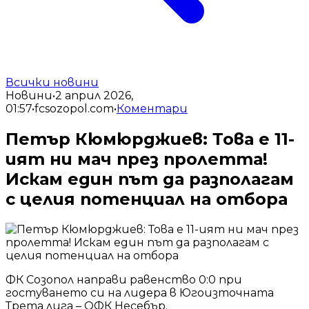
Всички новини
Новини
•
2 април 2026,
01:57
•
fcsozopol.com
•
Коментари
Петър Кюмюрджиев: Това е 11-
ият ни мач през пролетта!
Искам един път да разполагам
с целия потенциал на отбора
ФК Созопол направи равенство 0:0 при
гостуването си на лидера в Югоизточната
Трета лига – ОФК Несебър.