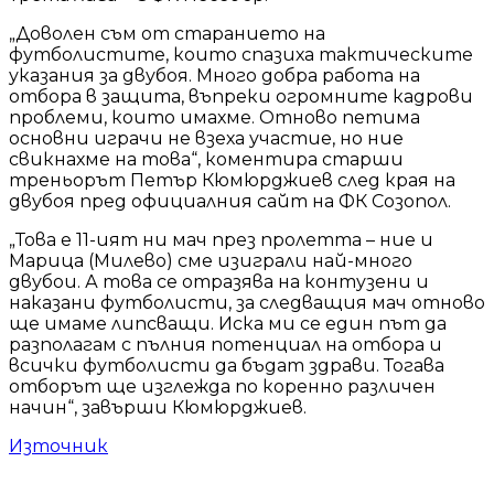
„Доволен съм от старанието на
футболистите, които спазиха тактическите
указания за двубоя. Много добра работа на
отбора в защита, въпреки огромните кадрови
проблеми, които имахме. Отново петима
основни играчи не взеха участие, но ние
свикнахме на това“, коментира старши
треньорът Петър Кюмюрджиев след края на
двубоя пред официалния сайт на ФК Созопол.
„Това е 11-ият ни мач през пролетта – ние и
Марица (Милево) сме изиграли най-много
двубои. А това се отразява на контузени и
наказани футболисти, за следващия мач отново
ще имаме липсващи. Иска ми се един път да
разполагам с пълния потенциал на отбора и
всички футболисти да бъдат здрави. Тогава
отборът ще изглежда по коренно различен
начин“, завърши Кюмюрджиев.
Източник