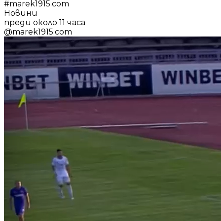
#
marek1915.com
Новини
преди около 11 часа
@
marek1915.com