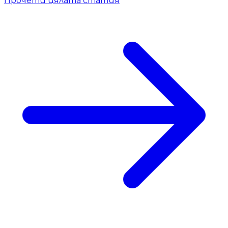
Прочети цялата статия