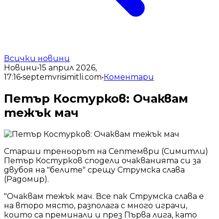
Всички новини
Новини
•
15 април 2026,
17:16
•
septemvrisimitli.com
•
Коментари
Петър Костурков: Очаквам
тежък мач
Старши треньорът на Септември (Симитли)
Петър Костурков сподели очакванията си за
двубоя на "белите" срещу Струмска слава
(Радомир).
"Очаквам тежък мач. Все пак Струмска слава е
на второ място, разполага с много играчи,
които са преминали и през Първа лига, като