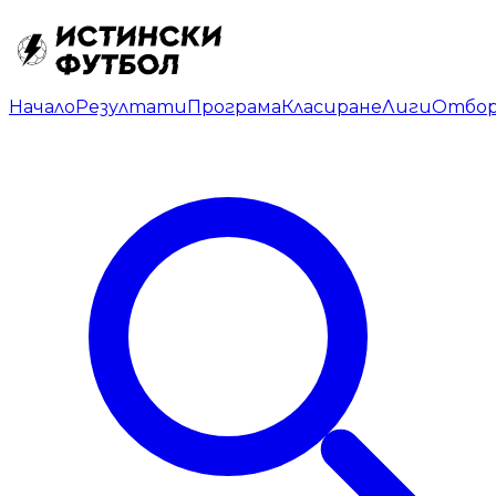
Начало
Резултати
Програма
Класиране
Лиги
Отбо