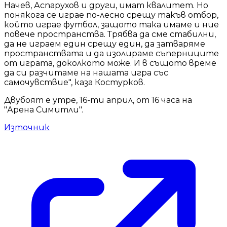
Начев, Аспарухов и други, имат квалитет. Но
понякога се играе по-лесно срещу такъв отбор,
който играе футбол, защото така имаме и ние
повече пространства. Трябва да сме стабилни,
да не играем един срещу един, да затваряме
пространствата и да изолираме съперниците
от играта, доколкото може. И в същото време
да си разчитаме на нашата игра със
самочувствие", каза Костурков.
Двубоят е утре, 16-ти април, от 16 часа на
"Арена Симитли".
Източник