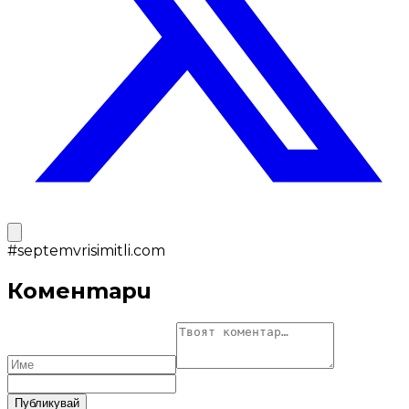
#
septemvrisimitli.com
Коментари
Публикувай