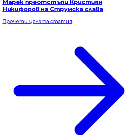
Марек преотстъпи Кристиян
Никифоров на Струмска слава
Прочети цялата статия