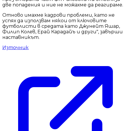
две попадения и ние не можахме да реагираме.
Отново имахме кадрови проблеми, като не
успях да използвам някои от ключовите
футболисти в средата като Джунейт Яшар,
Филип Колев, Ерай Карадайъ и други", завърши
наставникът.
Източник