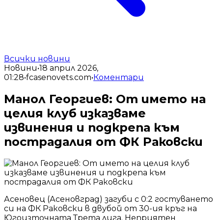
Всички новини
Новини
•
18 април 2026,
01:28
•
fcasenovets.com
•
Коментари
Манол Георгиев: От името на
целия клуб изказваме
извинения и подкрепа към
пострадалия от ФК Раковски
Асеновец (Асеновград) загуби с 0:2 гостуването
си на ФК Раковски в двубой от 30-ия кръг на
Югоизточната Трета лига. Неприятен