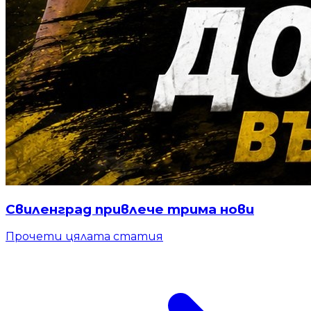
Свиленград привлече трима нови
Прочети цялата статия