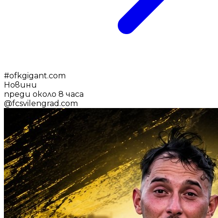
#
ofkgigant.com
Новини
преди около 8 часа
@
fcsvilengrad.com