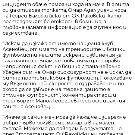
инцидент обаче помрачи хода на мача. В опита
си да отиграе топката, Омар Адел уцели носа
на Георги Балджийски от ФК Раковски, като
пострадалият бе откаран в болница, а
първоначалната информация е за счупен нос и
разместване.
"Искам да изкажа от името на целия клуб
Асеновец, от името на треньорите и всички
футболисти нашите искрени извинения за
случилото се. Знам, че това няма да поправи
неприятния факт, но всичко стана неволно.
Убеден съм, че Омар със сигурност не е искал да
ритне противниковия футболист. Пожелаваме
му възможно най-скоростно оздравяване и по-
скоро да се завърне на терена, защото е
отличен футболист", коментира старши
треньорът Манол Георгиев пред официалния
сайт на Асеновец.
"Иначе за самия мач мога да кажа, че изиграхме
добро първо полувреме, макар и в намален
състав. Можехме да поведем в резултата, но
през втората част ФК Раковски ни отбеляза