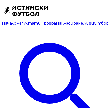
Начало
Резултати
Програма
Класиране
Лиги
Отбо