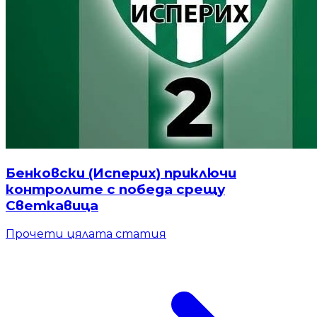
Бенковски (Исперих) приключи
контролите с победа срещу
Светкавица
Прочети цялата статия