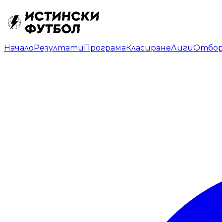
Начало
Резултати
Програма
Класиране
Лиги
Отбо