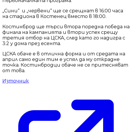
първоначалната програма.
„Сини“ и „червени“ ще се срещнат в 16:00 часа
на стадиона в Костенец вместо в 18:00.
Костинброд ще търси втора поредна победа на
финала на кампанията и втори успех срещу
третия отбор на ЦСКА, след като го надигра с
3:2 у дома през есента.
ЦСКА обаче е в отлична форма и от средата на
април само един тим е успял да му открадне
точка. Костинбродци обаче не се притесняват
от това.
Източник