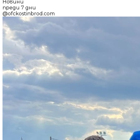
Новини
преди 7 дни
@
ofckostinbrod.com