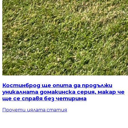
Костинброд ще опита да продължи
уникалната домакинска серия, макар че
ще се справя без четирима
Прочети цялата статия