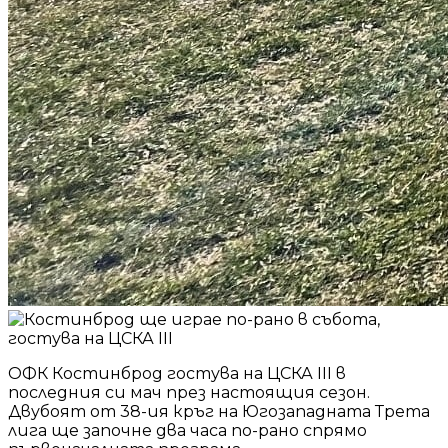
ОФК Костинброд гостува на ЦСКА III в
последния си мач през настоящия сезон.
Двубоят от 38-ия кръг на Югозападната Трета
лига ще започне два часа по-рано спрямо