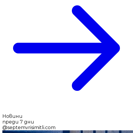
Новини
преди 7 дни
@
septemvrisimitli.com