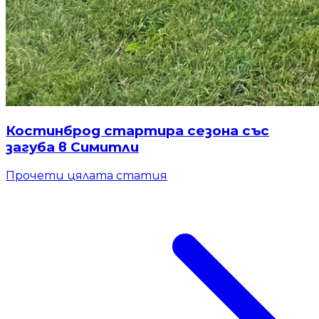
Костинброд стартира сезона със
загуба в Симитли
Прочети цялата статия