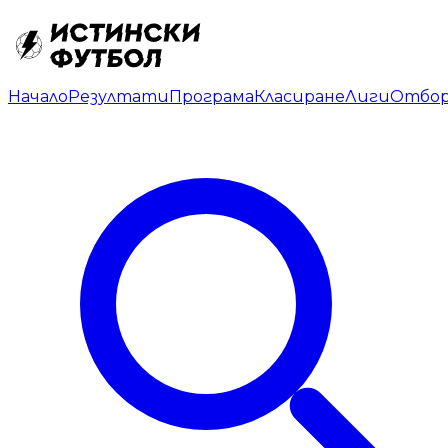
Начало
Резултати
Програма
Класиране
Лиги
Отбо