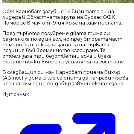
ОФК Карнобат загуби с 1:4 визитата си на
лидера в Областната група на Бургас ОФК
Поморие в мач от 19-ия кръг на шампионата.
През първото полувреме двата тима си
размениха по един гол, но през втората част
поморийци доказаха защо са на първата
позиция във временното класиране. Те
отбелязаха три безответни гола и взеха
трите точки въпреки усилията на гостите.
В следващия си мач Карнобат приема Вихър
(Айтос) у дома и ще се опита да направи първа
крачка към един по-добър завършек на сезона.
Източник