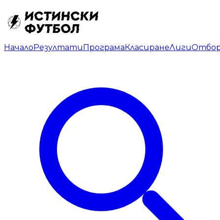
Начало
Резултати
Програма
Класиране
Лиги
Отбо