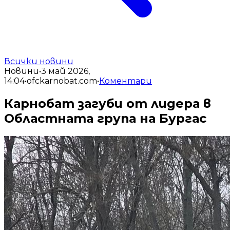
Всички новини
Новини
•
3 май 2026,
14:04
•
ofckarnobat.com
•
Коментари
Карнобат загуби от лидера в
Областната група на Бургас