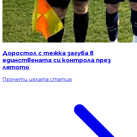
Доростол с тежка загуба в
единствената си контрола през
лятото
Прочети цялата статия