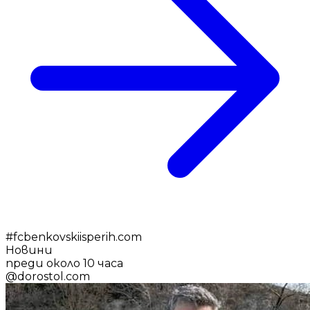
#
fcbenkovskiisperih.com
Новини
преди около 10 часа
@
dorostol.com