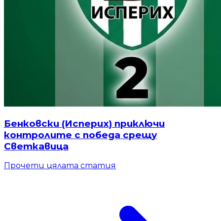
Бенковски (Исперих) приключи
контролите с победа срещу
Светкавица
Прочети цялата статия