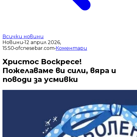
Всички новини
Новини
•
12 април 2026,
15:50
•
ofcnesebar.com
•
Коментари
Христос Воскресе!
Пожелаваме ви сили, вяра и
поводи за усмивки