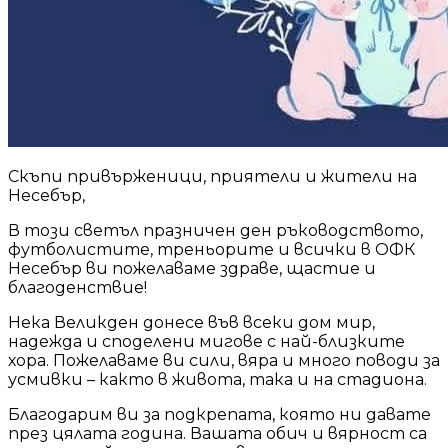
Скъпи привърженици, приятели и жители на
Несебър,
В този светъл празничен ден ръководството,
футболистите, треньорите и всички в ОФК
Несебър ви пожелаваме здраве, щастие и
благоденствие!
Нека Великден донесе във всеки дом мир,
надежда и споделени мигове с най-близките
хора. Пожелаваме ви сили, вяра и много поводи за
усмивки – както в живота, така и на стадиона.
Благодарим ви за подкрепата, която ни давате
през цялата година. Вашата обич и вярност са