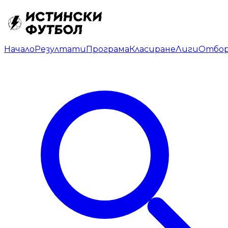
Начало
Резултати
Програма
Класиране
Лиги
Отбо