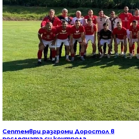
Септември разгроми Доростол в
последната си контрола