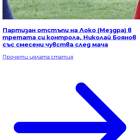
Партизан отстъпи на Локо (Мездра) в
третата си контрола, Николай Боянов
със смесени чувства след мача
Прочети цялата статия