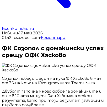
Всички новини
Новини
•
17 май 2026,
01:42
•
fcsozopol.com
•
Коментари
ФК Созопол с домакински успех
срещу ОФК Хасково
Созопол победи с един на нула ФК Хасково в мач
от 36-ия кръг на Югоизточната Трета лига.
Двубоят започна много добре за домакините и
още в 10-ата минута Глен Хабимана откри
резултата, като при този резултат завърши и
първото полувреме.