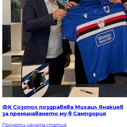
ФК Созопол поздравява Михаил Янакиев
за преминаването му в Сампдория
Прочети цялата статия