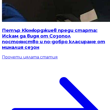
Петър Кюмюрджиев преди старта:
Искам да видя от Созопол
постоянство и по-добро класиране от
миналия сезон
Прочети цялата статия