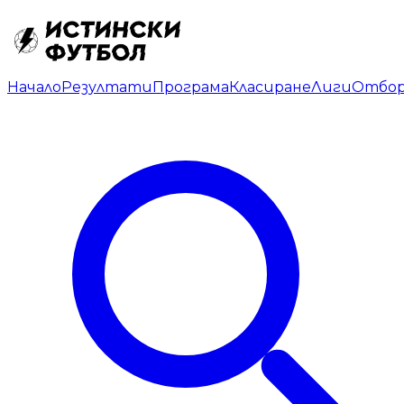
Начало
Резултати
Програма
Класиране
Лиги
Отбо