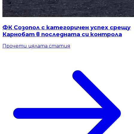
ФК Созопол с категоричен успех срещу
Карнобат в последната си контрола
Прочети цялата статия