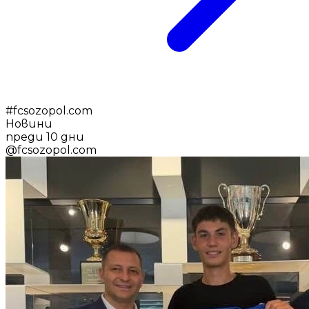
#
fcsozopol.com
Новини
преди 10 дни
@
fcsozopol.com