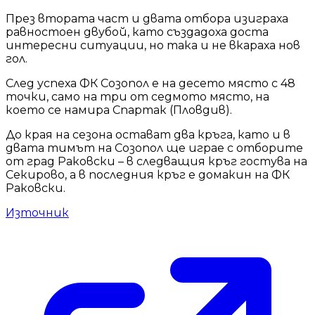
През втората част и двата отбора изиграха
равностоен двубой, като създадоха доста
интересни ситуации, но така и не вкараха нов
гол.
След успеха ФК Созопол е на десето място с 48
точки, само на три от седмото място, на
което се намира Спартак (Пловдив).
До края на сезона остават два кръга, като и в
двата тимът на Созопол ще играе с отборите
от град Раковски – в следващия кръг гостува на
Секирово, а в последния кръг е домакин на ФК
Раковски.
Източник