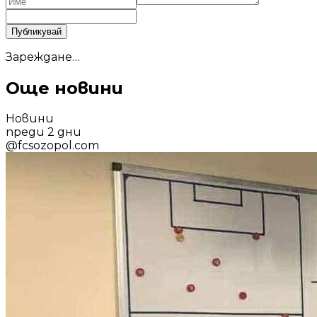
Публикувай
Зареждане…
Още новини
Новини
преди 2 дни
@
fcsozopol.com