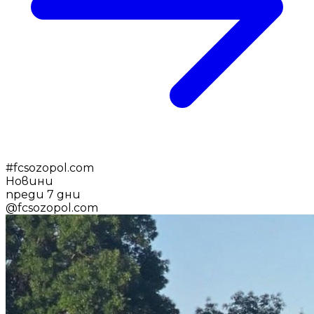
#
fcsozopol.com
Новини
преди 7 дни
@
fcsozopol.com