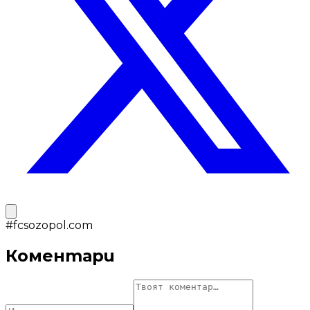
#
fcsozopol.com
Коментари