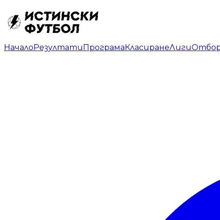
Начало
Резултати
Програма
Класиране
Лиги
Отбо