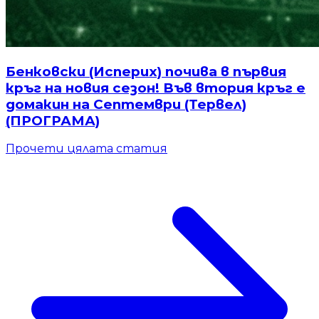
Бенковски (Исперих) почива в първия
кръг на новия сезон! Във втория кръг е
домакин на Септември (Тервел)
(ПРОГРАМА)
Прочети цялата статия