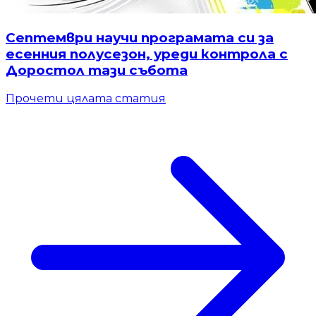
Септември научи програмата си за
есенния полусезон, уреди контрола с
Доростол тази събота
Прочети цялата статия