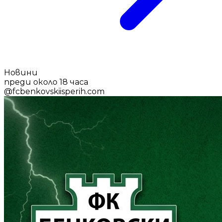
Новини
преди около 18 часа
@
fcbenkovskiisperih.com