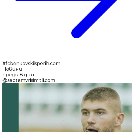
#
fcbenkovskiisperih.com
Новини
преди 8 дни
@
septemvrisimitli.com