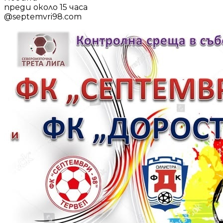
преди около 15 часа
@
septemvri98.com