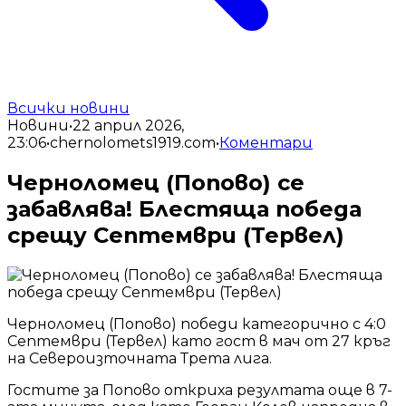
Всички новини
Новини
•
22 април 2026,
23:06
•
chernolomets1919.com
•
Коментари
Черноломец (Попово) се
забавлява! Блестяща победа
срещу Септември (Тервел)
Черноломец (Попово) победи категорично с 4:0
Септември (Тервел) като гост в мач от 27 кръг
на Североизточната Трета лига.
Гостите за Попово откриха резултата още в 7-