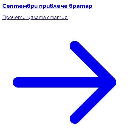
Септември привлече вратар
Прочети цялата статия