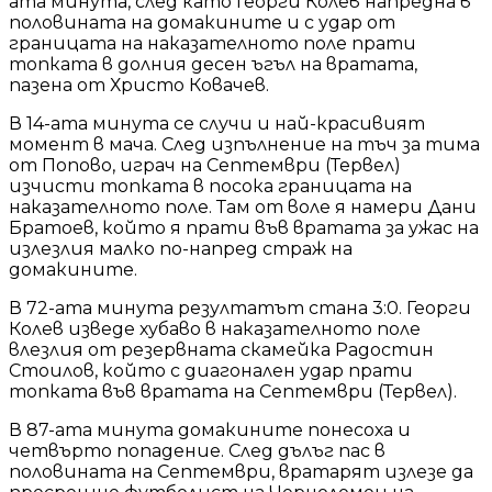
ата минута, след като Георги Колев напредна в
половината на домакините и с удар от
границата на наказателното поле прати
топката в долния десен ъгъл на вратата,
пазена от Христо Ковачев.
В 14-ата минута се случи и най-красивият
момент в мача. След изпълнение на тъч за тима
от Попово, играч на Септември (Тервел)
изчисти топката в посока границата на
наказателното поле. Там от воле я намери Дани
Братоев, който я прати във вратата за ужас на
излезлия малко по-напред страж на
домакините.
В 72-ата минута резултатът стана 3:0. Георги
Колев изведе хубаво в наказателното поле
влезлия от резервната скамейка Радостин
Стоилов, който с диагонален удар прати
топката във вратата на Септември (Тервел).
В 87-ата минута домакините понесоха и
четвърто попадение. След дълъг пас в
половината на Септември, вратарят излезе да