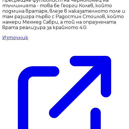
пресрещне футболист на Черноломец на
тъчлинията - това бе Георги Колев, който
подмина вратаря, влезе в наказателното поле и
там разигра първо с Радостин Стоилов, който
намери Мехмед Сабри, а той на опразнената
врата реализира за крайното 4:0.
Източник