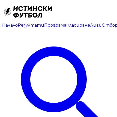
Начало
Резултати
Програма
Класиране
Лиги
Отбо