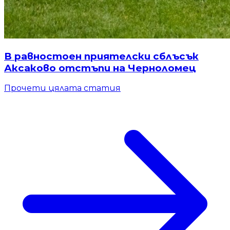
В равностоен приятелски сблъсък
Аксаково отстъпи на Черноломец
Прочети цялата статия