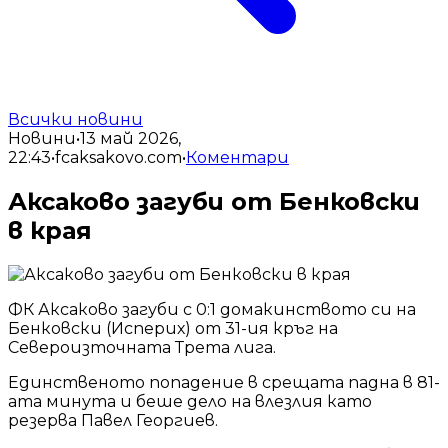
Всички новини
Новини
•
13 май 2026,
22:43
•
fcaksakovo.com
•
Коментари
Аксаково загуби от Бенковски
в края
ФК Аксаково загуби с 0:1 домакинството си на
Бенковски (Исперих) от 31-ия кръг на
Североизточната Трета лига.
Единственото попадение в срещата падна в 81-
ата минута и беше дело на влезлия като
резерва Павел Георгиев.