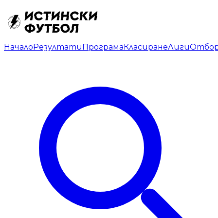
Начало
Резултати
Програма
Класиране
Лиги
Отбо