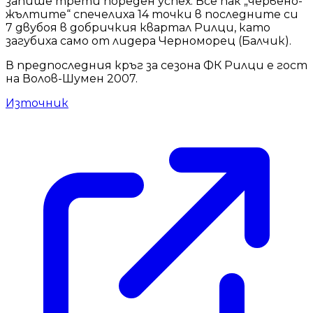
запише трети пореден успех. Все пак „червено-
жълтите“ спечелиха 14 точки в последните си
7 двубоя в добричкия квартал Рилци, като
загубиха само от лидера Черноморец (Балчик).
В предпоследния кръг за сезона ФК Рилци е гост
на Волов-Шумен 2007.
Източник