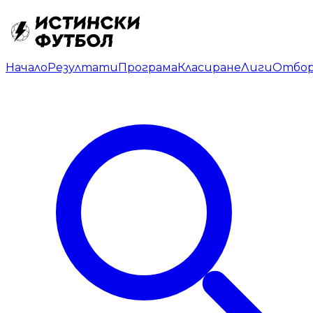
Начало
Резултати
Програма
Класиране
Лиги
Отбо