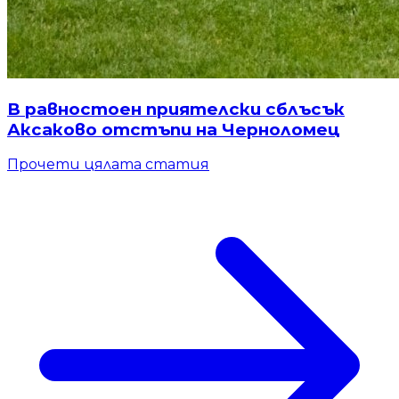
В равностоен приятелски сблъсък
Аксаково отстъпи на Черноломец
Прочети цялата статия