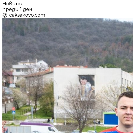
Новини
преди 1 ден
@
fcaksakovo.com