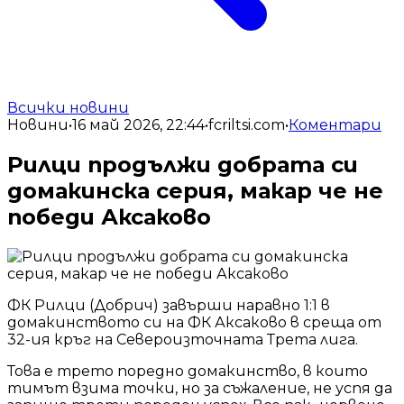
Всички новини
Новини
•
16 май 2026, 22:44
•
fcriltsi.com
•
Коментари
Рилци продължи добрата си
домакинска серия, макар че не
победи Аксаково
ФК Рилци (Добрич) завърши наравно 1:1 в
домакинството си на ФК Аксаково в среща от
32-ия кръг на Североизточната Трета лига.
Това е трето поредно домакинство, в които
тимът взима точки, но за съжаление, не успя да