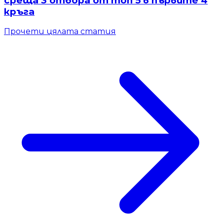
среща 3 отбора от топ 5 в първите 4
кръга
Прочети цялата статия