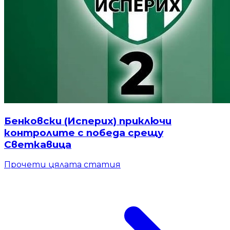
Бенковски (Исперих) приключи
контролите с победа срещу
Светкавица
Прочети цялата статия