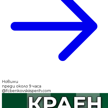
Новини
преди около 9 часа
@
fcbenkovskiisperih.com