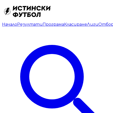
Начало
Резултати
Програма
Класиране
Лиги
Отбо