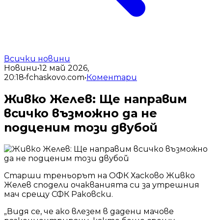
Всички новини
Новини
•
12 май 2026,
20:18
•
fchaskovo.com
•
Коментари
Живко Желев: Ще направим
всичко възможно да не
подценим този двубой
Старши треньорът на ОФК Хасково Живко
Желев сподели очакванията си за утрешния
мач срещу СФК Раковски.
„Видя се, че ако влезем в дадени мачове