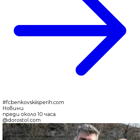
#
fcbenkovskiisperih.com
Новини
преди около 10 часа
@
dorostol.com