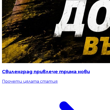
Свиленград привлече трима нови
Прочети цялата статия