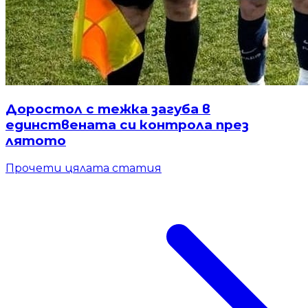
Доростол с тежка загуба в
единствената си контрола през
лятото
Прочети цялата статия