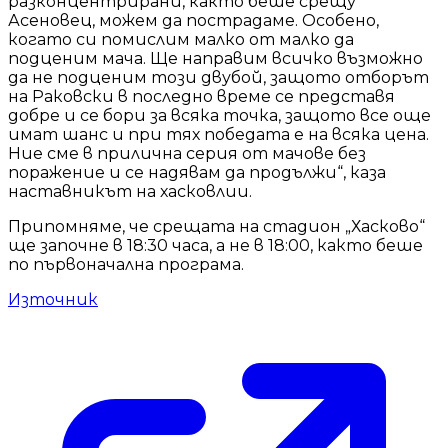
разконцентрирани, както беше срещу
Асеновец, можем да пострадаме. Особено,
когато си помислим малко от малко да
подценим мача. Ще направим всичко възможно
да не подценим този двубой, защото отборът
на Раковски в последно време се представя
добре и се бори за всяка точка, защото все още
имат шанс и при тях победата е на всяка цена.
Ние сме в прилична серия от мачове без
поражение и се надявам да продължи“, каза
наставникът на хасковлии.
Припомняме, че срещата на стадион „Хасково“
ще започне в 18:30 часа, а не в 18:00, както беше
по първоначална програма.
Източник