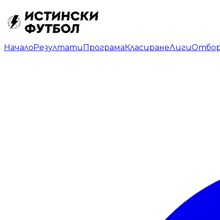
Начало
Резултати
Програма
Класиране
Лиги
Отбо