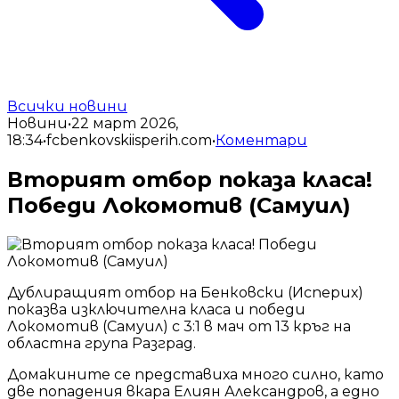
Всички новини
Новини
•
22 март 2026,
18:34
•
fcbenkovskiisperih.com
•
Коментари
Вторият отбор показа класа!
Победи Локомотив (Самуил)
Дублиращият отбор на Бенковски (Исперих)
показва изключителна класа и победи
Локомотив (Самуил) с 3:1 в мач от 13 кръг на
областна група Разград.
Домакините се представиха много силно, като
две попадения вкара Елиян Александров, а едно