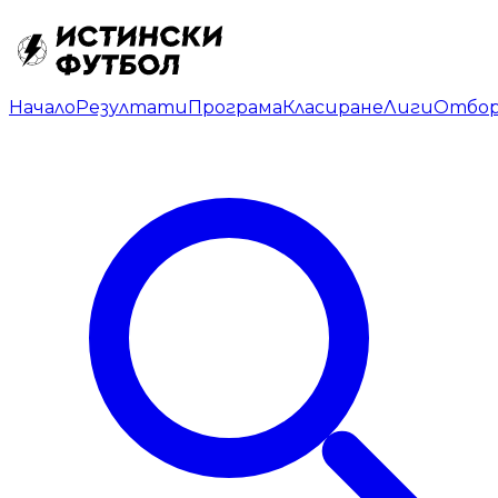
Начало
Резултати
Програма
Класиране
Лиги
Отбо