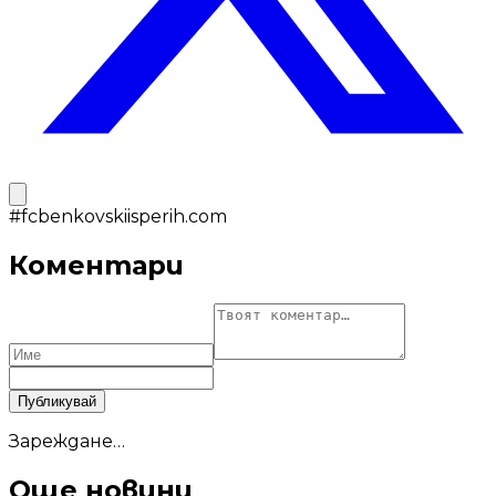
#
fcbenkovskiisperih.com
Коментари
Публикувай
Зареждане…
Още новини