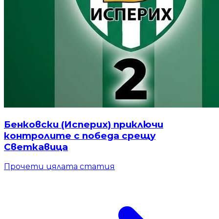
Бенковски (Исперих) приключи
контролите с победа срещу
Светкавица
Прочети цялата статия