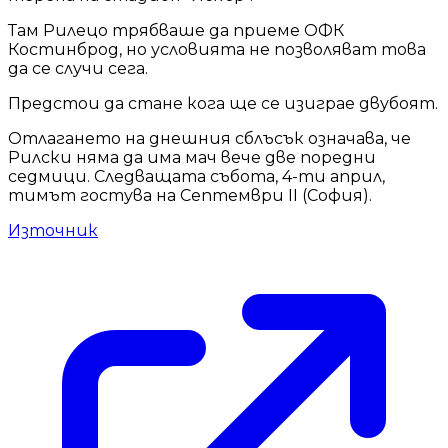
Там Рилецо трябваше да приеме ОФК
Костинброд, но условията не позволяват това
да се случи сега.
Предстои да стане кога ще се изиграе двубоят.
Отлагането на днешния сблъсък означава, че
Рилски няма да има мач вече две поредни
седмици. Следващата събота, 4-ти април,
тимът гостува на Септември II (София).
Източник