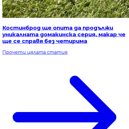
Костинброд ще опита да продължи
уникалната домакинска серия, макар че
ще се справя без четирима
Прочети цялата статия