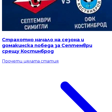
Страхотно начало на сезона и
домакинска победа за Септември
срещу Костинброд
Прочети цялата статия