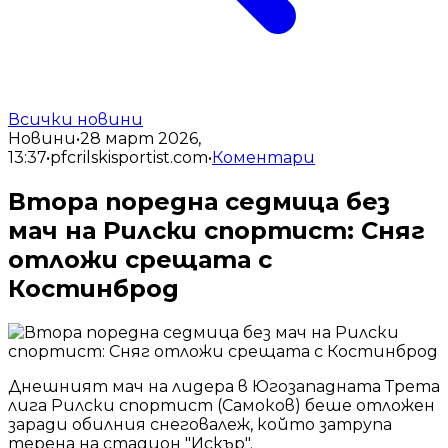
Всички новини
Новини
•
28 март 2026,
13:37
•
pfcrilskisportist.com
•
Коментари
Втора поредна седмица без
мач на Рилски спортист: Сняг
отложи срещата с
Костинброд
Днешният мач на лидера в Югозападната Трета
лига Рилски спортист (Самоков) беше отложен
заради обилния снеговалеж, който затрупа
терена на стадион "Искър".