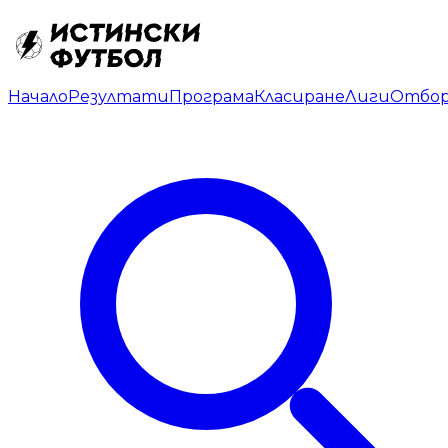
Начало
Резултати
Програма
Класиране
Лиги
Отбо