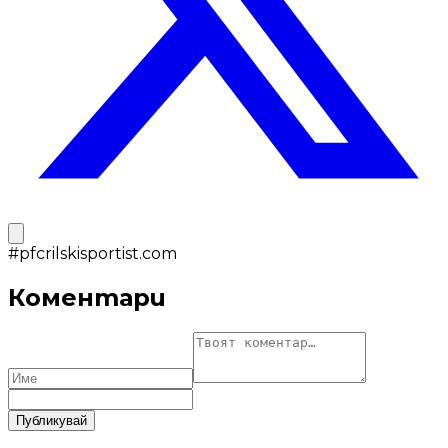
#
pfcrilskisportist.com
Коментари
Публикувай