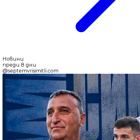
Новини
преди 8 дни
@
septemvrisimitli.com