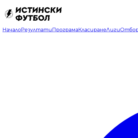
Начало
Резултати
Програма
Класиране
Лиги
Отбо