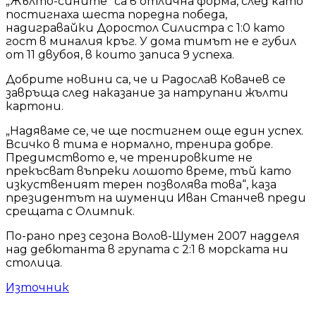
„Жълто-сините“ са в отлична форма, след като
постигнаха шеста поредна победа,
надигравайки Доростол Силистра с 1:0 като
гост в миналия кръг. У дома тимът не е губил
от 11 двубоя, в които записа 9 успеха.
Добрите новини са, че и Радослав Ковачев се
завръща след наказание за натрупани жълти
картони.
„Надяваме се, че ще постигнем още един успех.
Всичко в тима е нормално, тренира добре.
Предимството е, че тренировките не
прекъсват въпреки лошото време, тъй като
изкуственият терен позволява това“, каза
президентът на шуменци Иван Станчев преди
срещата с Олимпик.
По-рано през сезона Волов-Шумен 2007 надделя
над дебютанта в групата с 2:1 в морската ни
столица.
Източник