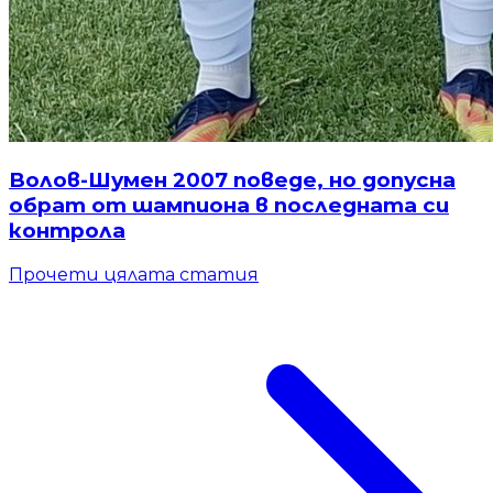
Волов-Шумен 2007 поведе, но допусна
обрат от шампиона в последната си
контрола
Прочети цялата статия