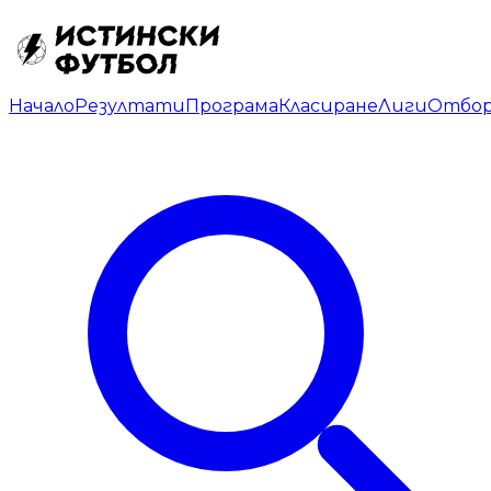
Начало
Резултати
Програма
Класиране
Лиги
Отбо