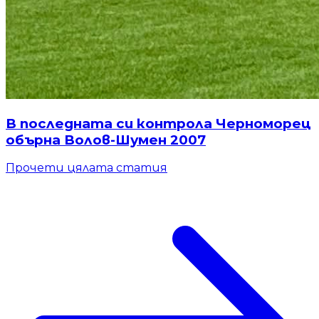
В последната си контрола Черноморец
обърна Волов-Шумен 2007
Прочети цялата статия