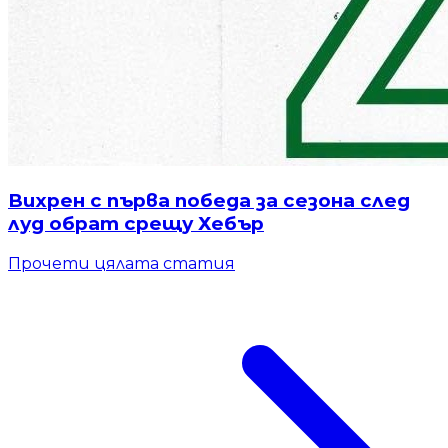
Вихрен с първа победа за сезона след
луд обрат срещу Хебър
Прочети цялата статия