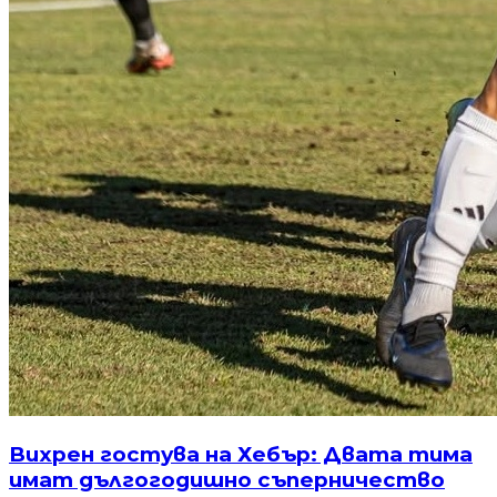
Вихрен гостува на Хебър: Двата тима
имат дългогодишно съперничество