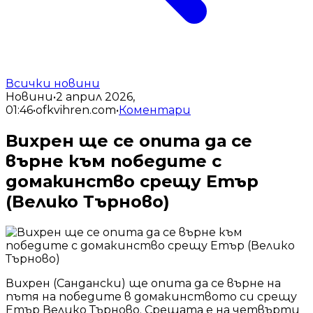
Всички новини
Новини
•
2 април 2026,
01:46
•
ofkvihren.com
•
Коментари
Вихрен ще се опита да се
върне към победите с
домакинство срещу Етър
(Велико Търново)
Вихрен (Сандански) ще опита да се върне на
пътя на победите в домакинството си срещу
Етър Велико Търново. Срещата е на четвърти