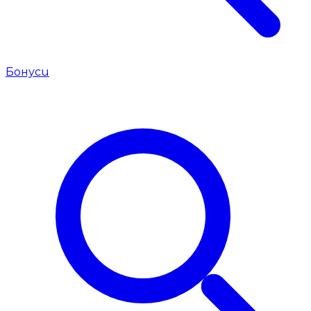
Бонуси