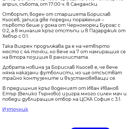
април, събота, от 17:00 ч. в Сандански.
Отборът, воден от старшията Борислав
Кьосев, записа две поредни поражения –
първото беше у дома от Черноморец Бургас с
0:2, а в миналия кръг отстъпи и в Пазарджик от
Хебър с 0:1.
Така Вихрен продължава да е на четвърто
място с 44 точки, но вече на 7 от намиращия се
на втора позиция в ранглистата.
Добрата новина за Борислав Кьосев е, че вече
няма наказани футболисти, но ще отсъстват
трайно контузените и възстановяващи се.
В предишния кръг воденият от Иван Иванов
Етър (Велико Търново) изигра много силен мач и
победи дублиращия отбор на ЦСКА София с 3:1.
Източник