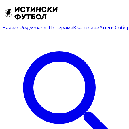
Начало
Резултати
Програма
Класиране
Лиги
Отбо