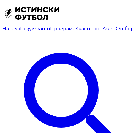
Начало
Резултати
Програма
Класиране
Лиги
Отбо