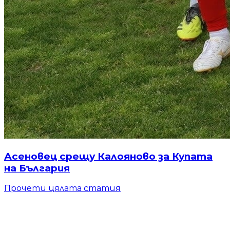
Асеновец срещу Калояново за Купата
на България
Прочети цялата статия