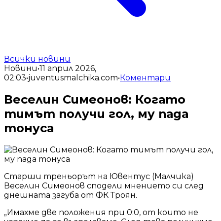
Всички новини
Новини
•
11 април 2026,
02:03
•
juventusmalchika.com
•
Коментари
Веселин Симеонов: Когато
тимът получи гол, му пада
тонуса
Старши треньорът на Ювентус (Малчика)
Веселин Симеонов сподели мнението си след
днешната загуба от ФК Троян.
„Имахме две положения при 0:0, от които не