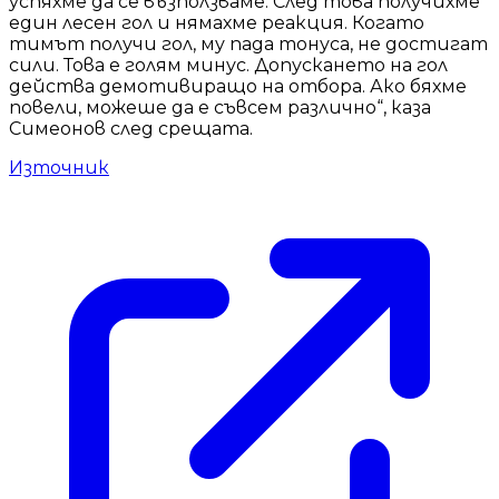
успяхме да се възползваме. След това получихме
един лесен гол и нямахме реакция. Когато
тимът получи гол, му пада тонуса, не достигат
сили. Това е голям минус. Допускането на гол
действа демотивиращо на отбора. Ако бяхме
повели, можеше да е съвсем различно“, каза
Симеонов след срещата.
Източник