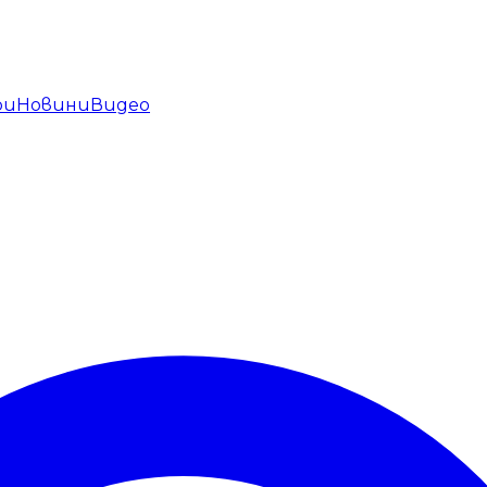
ри
Новини
Видео