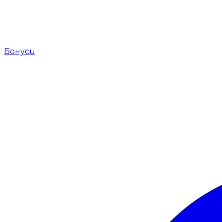
Бонуси