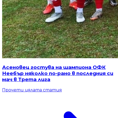
Асеновец гостува на шампиона ОФК
Неебър няколко по-рано в последния си
мач в Трета лига
Прочети цялата статия