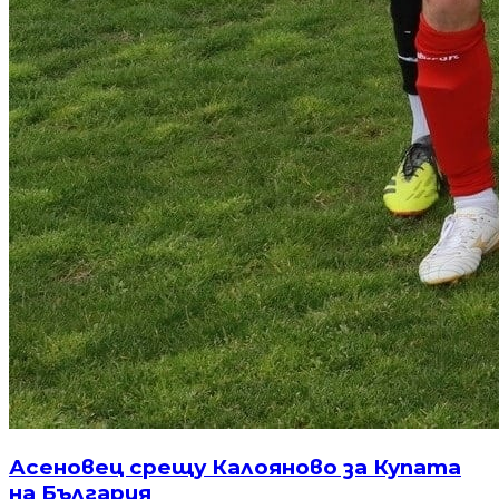
Асеновец срещу Калояново за Купата
на България