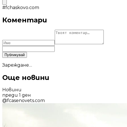
#
fchaskovo.com
Коментари
Публикувай
Зареждане…
Още новини
Новини
преди 1 ден
@
fcasenovets.com