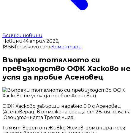
Всички новини
Новини
•
14 април 2026,
18:56
•
fchaskovo.com
•
Коментари
Въпреки тоталното си
превъзходство ОФК Хасково не
успя да пробие Асеновец
ОФК Хасково завърши наравно 0:0 с Асеновец
(Асеновград) в отложена среща от 28-ия кръг на
Югоизточната Трета лига.
Тимът, воден от Живко Желев, доминира през