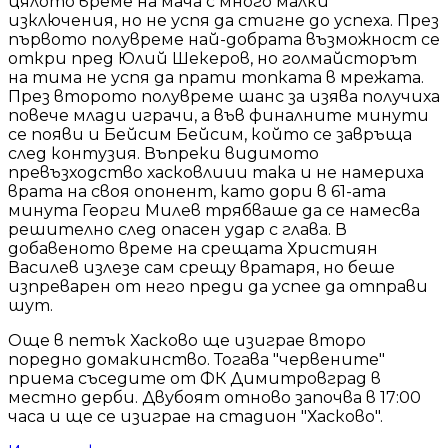
цялото време на мача с много малки
изключения, но не успя да стигне до успеха. През
първото полувреме най-добрата възможност се
откри пред Юлий Шекеров, но голмайсторът
на тима не успя да прати топката в мрежата.
През второто полувреме шанс за изява получиха
повече млади играчи, а във финалните минути
се появи и Бейсим Бейсим, който се завръща
след контузия. Въпреки видимото
превъзходство хасковлиии така и не намериха
врата на своя опонент, като дори в 61-ата
минута Георги Милев трябваше да се намесва
решително след опасен удар с глава. В
добавеното време на срещата Християн
Василев излезе сам срещу вратаря, но беше
изпреварен от него преди да успее да отправи
шут.
Още в петък Хасково ще изиграе второ
поредно домакинство. Тогава "червените"
приема съседите от ФК Димитровград в
местно дерби. Двубоят отново започва в 17:00
часа и ще се изиграе на стадион "Хасково".