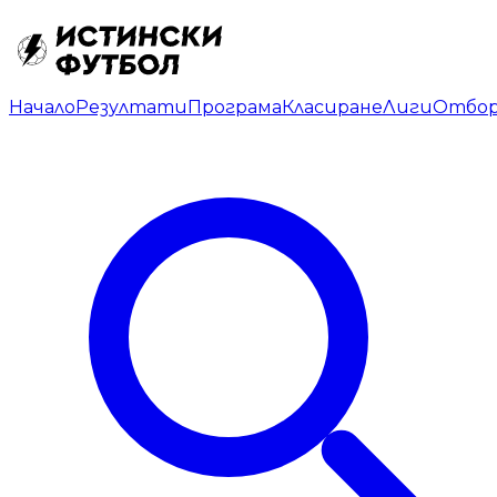
Начало
Резултати
Програма
Класиране
Лиги
Отбо