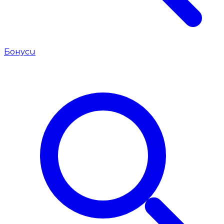
Бонуси