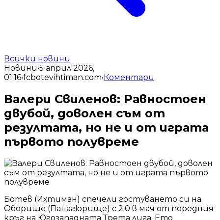
Всички новини
Новини
•
5 април 2026,
01:16
•
fcbotevihtiman.com
•
Коментари
Валери Свиленов: Равностоен
двубой, доволен съм от
резултата, но не и от играта
първото полувреме
Ботев (Ихтиман) спечели гостуването си на
Оборище (Панагюрище) с 2:0 в мач от поредния
кръг на Югозападната Трета лига. Ето