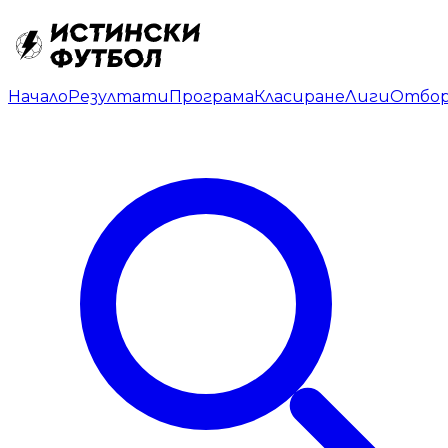
Начало
Резултати
Програма
Класиране
Лиги
Отбо