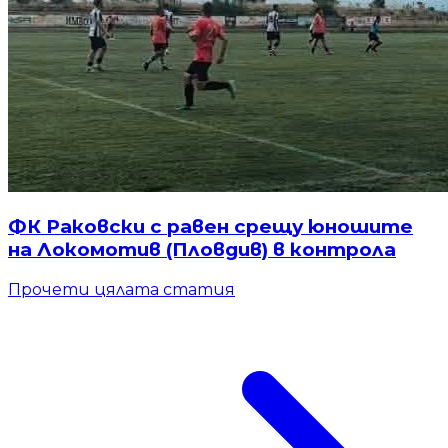
ФК Раковски с равен срещу юношите
на Локомотив (Пловдив) в контрола
Прочети цялата статия