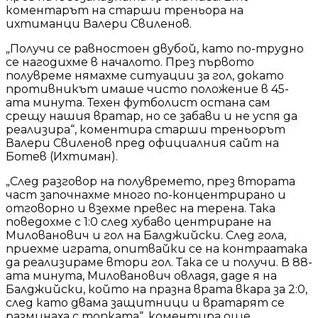
коментарът на старши треньора на
ихтиманци Валери Свиленов.
„Получи се равностоен двубой, като по-трудно
се нагодихме в началото. През първото
полувреме нямахме ситуации за гол, докато
противникът имаше чисто положение в 45-
ата минута. Техен футболист остана сам
срещу нашия вратар, но се забави и не успя да
реализира“, коментира старши треньорът
Валери Свиленов пред официалния сайт на
Ботев (Ихтиман).
„След разговор на полувремето, през втората
част започнахме много по-концентрирано и
отговорно и взехме превес на терена. Така
поведохме с 1:0 след хубаво центриране на
Милованович и гол на Балджийски. След гола,
приехме играта, опитвайки се на контраатака
да реализираме втори гол. Така се и получи. В 88-
ата минута, Милованович овладя, даде я на
Балджийски, който на празна врата вкара за 2:0,
след като двама защитници и вратарят се
разминаха с топката“, коментира още