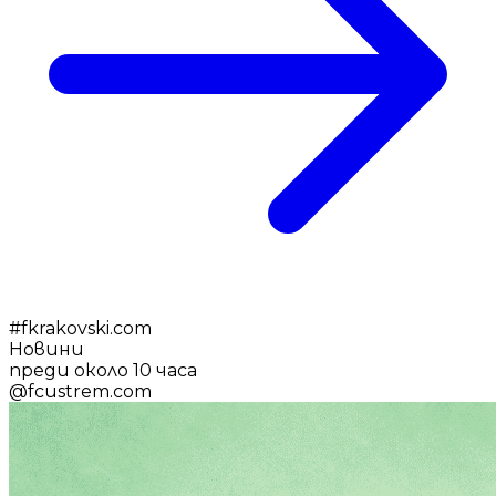
#
fkrakovski.com
Новини
преди около 10 часа
@
fcustrem.com