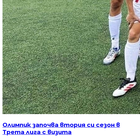
Олимпик започва втория си сезон в
Трета лига с визита