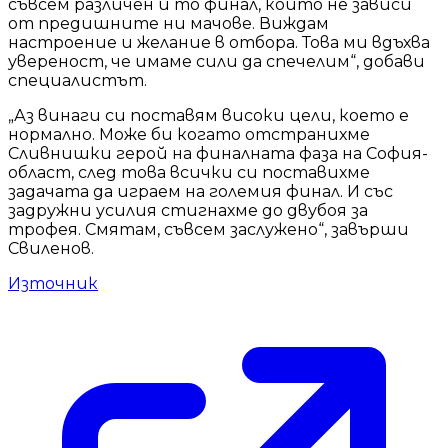
съвсем различен и то финал, който не зависи
от предишните ни мачове. Виждам
настроение и желание в отбора. Това ми вдъхва
увереност, че имаме сили да спечелим“, добави
специалистът.
„Аз винаги си поставям високи цели, което е
нормално. Може би когато отстранихме
Сливнишки герой на финалната фаза на София-
област, след това всички си поставихме
задачата да играем на големия финал. И със
задружни усилия стигнахме до двубоя за
трофея. Смятам, съвсем заслужено“, завърши
Свиленов.
Източник