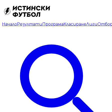
Начало
Резултати
Програма
Класиране
Лиги
Отбо