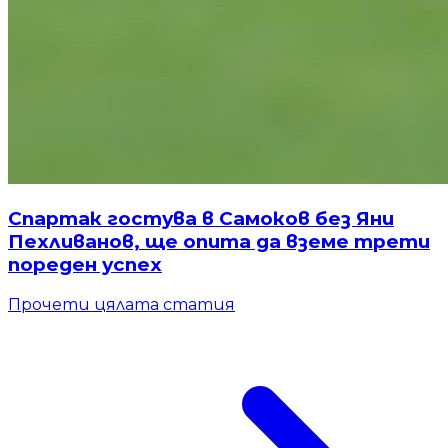
Спартак гостува в Самоков без Яни
Пехливанов, ще опита да вземе трети
пореден успех
Прочети цялата статия