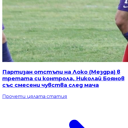
Партизан отстъпи на Локо (Мездра) в
третата си контрола, Николай Боянов
със смесени чувства след мача
Прочети цялата статия