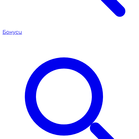
Бонуси