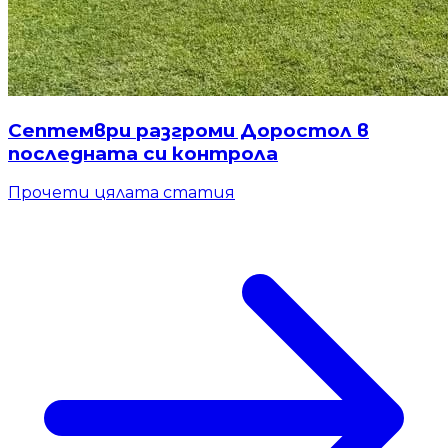
Септември разгроми Доростол в
последната си контрола
Прочети цялата статия