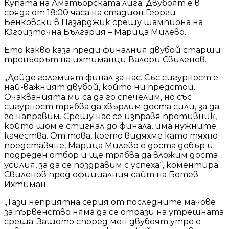
Купата на Аматьорската лига. Двубоят е в
сряда от 18:00 часа на стадион Георги
Бенковски в Пазарджик срещу шампиона на
Югоизточна България – Марица Милево.
Ето какво каза преди финалния двубой старши
треньорът на ихтиманци Валери Свиленов.
„Дойде големият финал за нас. Със сигурност е
най-важният двубой, който ни предстои.
Очакванията ми са да го спечелим, но със
сигурност трябва да хвърлим доста сили, за да
го направим. Срещу нас се изправя противник,
който щом е стигнал до финала, има нужните
качества. От това, което видяхме като тяхно
представяне, Марица Милево е доста добър и
подреден отбор и ще трябва да вложим доста
усилия, за да се поздравим с успеха“, коментира
Свиленов пред официалния сайт на Ботев
Ихтиман.
„Тази неприятна серия от последните мачове
за първенство няма да се отрази на утрешната
среща. Защото според мен двубоят утре е