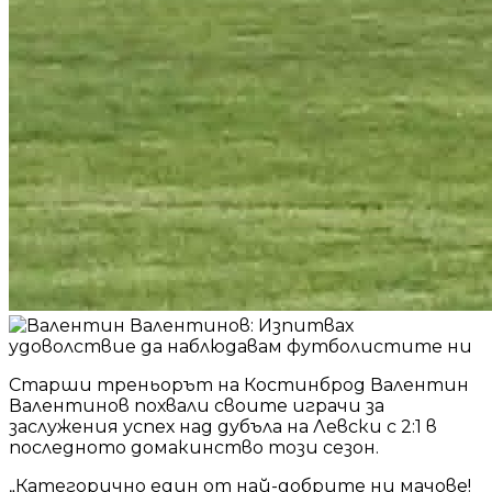
Старши треньорът на Костинброд Валентин
Валентинов похвали своите играчи за
заслужения успех над дубъла на Левски с 2:1 в
последното домакинство този сезон.
„Категорично един от най-добрите ни мачове!