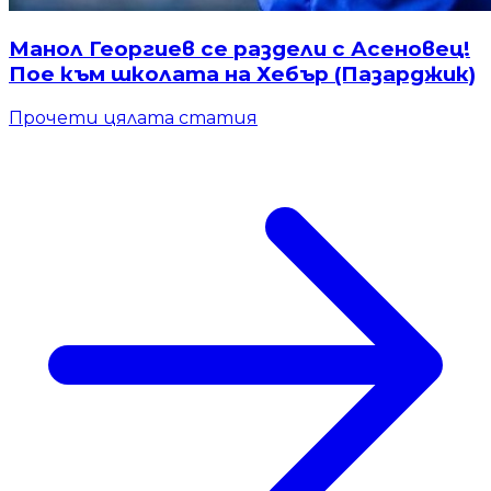
Манол Георгиев се раздели с Асеновец!
Пое към школата на Хебър (Пазарджик)
Прочети цялата статия