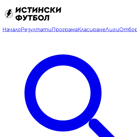
Начало
Резултати
Програма
Класиране
Лиги
Отбо