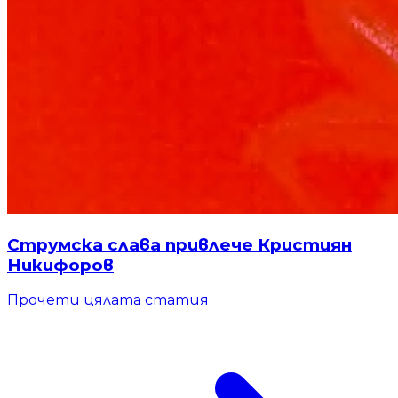
Струмска слава привлече Кристиян
Никифоров
Прочети цялата статия