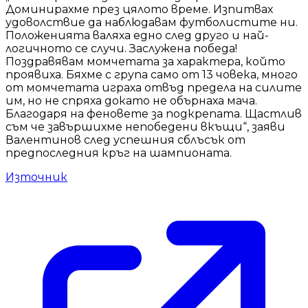
Доминирахме през цялото време. Изпитвах
удоволствие да наблюдавам футболистите ни.
Положенията валяха едно след друго и най-
логичното се случи. Заслужена победа!
Поздравявам момчетата за характера, който
проявиха. Бяхме с група само от 13 човека, много
от момчетата играха отвъд предела на силите
им, но не спряха докато не обърнаха мача.
Благодаря на феновете за подкрепата. Щастлив
съм че завършихме непобедени вкъщи“, заяви
Валентинов след успешния сблъсък от
предпоследния кръг на шампионата.
Източник