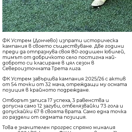
ФК Устрем (Дончево) изпрати историческа
кампания в своето съществуване. Две години
преди да отпразнува своя 80-годишен юбилей,
тимът от добричкото село постигна най-
доброто си класиране в цял сезон в
Североизточната Трета лига.
ФК Устрем завършва кампания 2025/26 с актив
от 54 точки от 32 мача, отреждащи му осмата
позиция в крайното подреждане.
Отборът записа 17 успеха, 3 равенства и
допусна само 12 загуби, отбелязвайки 73 гола и
допускайки 67 в своята врата. Само една точка
го раздели от седмата позиция.
Това е значителен прогрес спрямо миналия