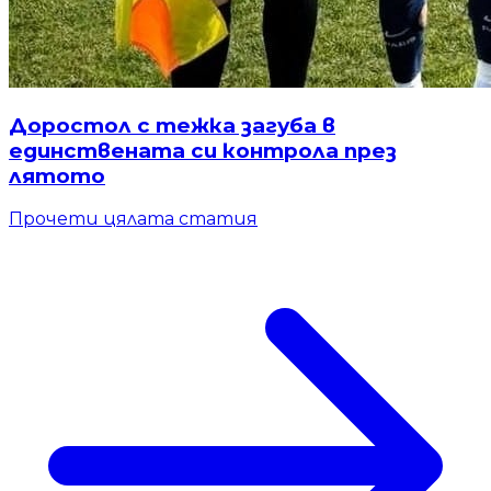
Доростол с тежка загуба в
единствената си контрола през
лятото
Прочети цялата статия