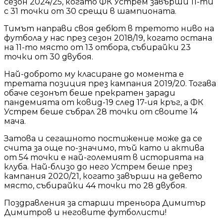
сезон 2024/25, когато ФК Устрем завърши 11-ти
с 31 точки от 30 срещи в шампионата.
Тимът направи своя дебют в третото ниво на
футбола у нас през сезон 2018/19, когато остана
на 11-то място от 13 отбора, събирайки 23
точки от 30 двубоя.
Най-доброто му класиране до момента е
третата позиция през кампания 2019/20. Тогава
обаче сезонът беше прекратен заради
пандемията от ковид-19 след 17-ия кръг, а ФК
Устрем беше събрал 28 точки от своите 14
мача.
Затова и сегашното постижение може да се
счита за още по-значимо, тъй като и актива
от 54 точки е най-големият в историята на
клуба. Най-близо до него Устрем беше през
кампания 2020/21, когато завърши на девето
място, събирайки 44 точки то 28 двубоя.
Поздравления за старши треньора Димитър
Димитров и неговите футболисти!