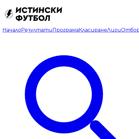
Начало
Резултати
Програма
Класиране
Лиги
Отбо