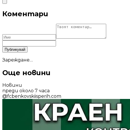
Коментари
Публикувай
Зареждане…
Още новини
Новини
преди около 7 часа
@
fcbenkovskiisperih.com