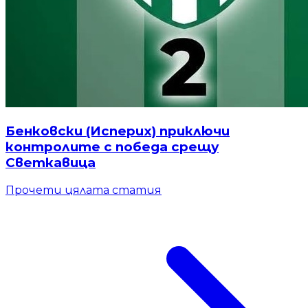
Бенковски (Исперих) приключи
контролите с победа срещу
Светкавица
Прочети цялата статия