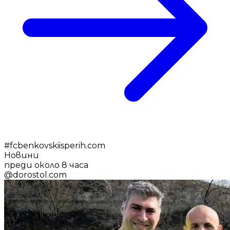
#
fcbenkovskiisperih.com
Новини
преди около 8 часа
@
dorostol.com