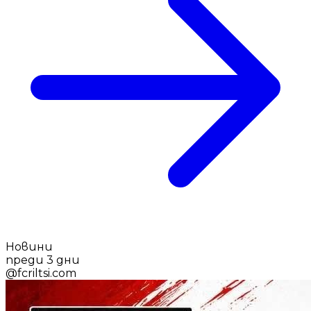
Новини
преди 3 дни
@
fcriltsi.com