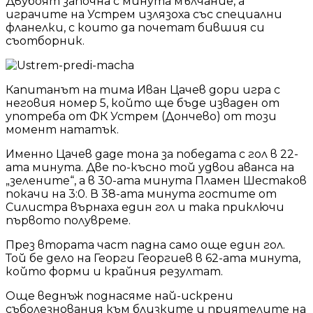
Двубоят започна с минута мълчание, а
играчите на Устрем излязоха със специални
фланелки, с които да почетат бившия си
съотборник.
Капитанът на тима Иван Цачев дори игра с
неговия номер 5, който ще бъде изваден от
употреба от ФК Устрем (Дончево) от този
момент нататък.
Именно Цачев даде тона за победата с гол в 22-
ата минута. Две по-късно той удвои аванса на
„зелените“, а в 30-ата минута Пламен Шестаков
покачи на 3:0. В 38-ата минута гостите от
Силистра върнаха един гол и така приключи
първото полувреме.
През втората част падна само още един гол.
Той бе дело на Георги Георгиев в 62-ата минута,
който форми и крайния резултат.
Още веднъж поднасяме най-искрени
съболезнования към близките и приятелите на