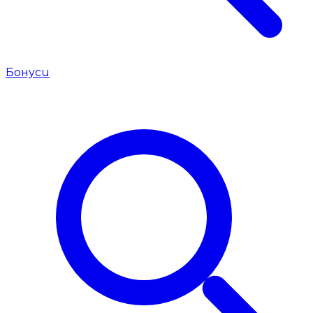
Бонуси