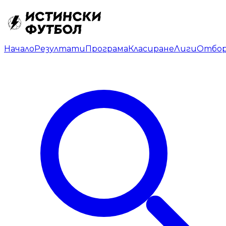
Начало
Резултати
Програма
Класиране
Лиги
Отбо