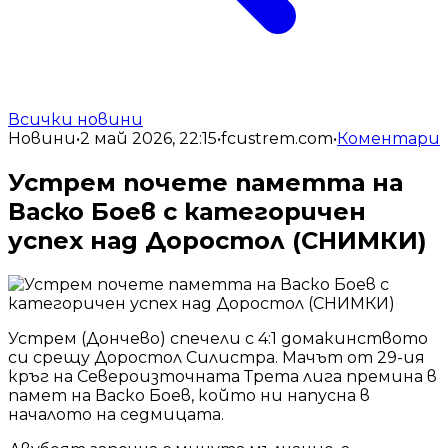
Всички новини
Новини
•
2 май 2026, 22:15
•
fcustrem.com
•
Коментари
Устрем почете паметта на
Васко Боев с категоричен
успех над Доростол (СНИМКИ)
Устрем (Дончево) спечели с 4:1 домакинството
си срещу Доростол Силистра. Мачът от 29-ия
кръг на Североизточната Трета лига премина в
памет на Васко Боев, който ни напусна в
началото на седмицата.