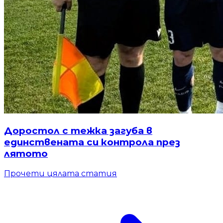
Доростол с тежка загуба в
единствената си контрола през
лятото
Прочети цялата статия