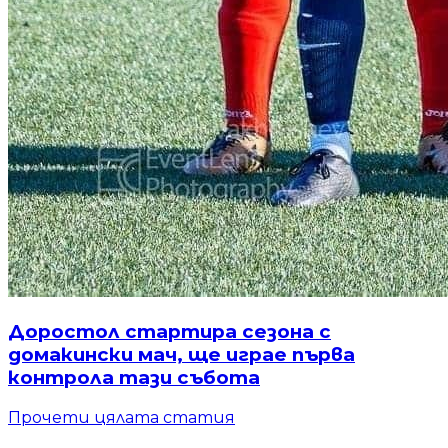
Доростол стартира сезона с
домакински мач, ще играе първа
контрола тази събота
Прочети цялата статия