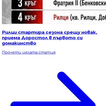
Рилци стартира сезона срещу новак,
приема Доростол в първото си
домакинство
Прочети цялата статия