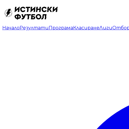
Начало
Резултати
Програма
Класиране
Лиги
Отбо