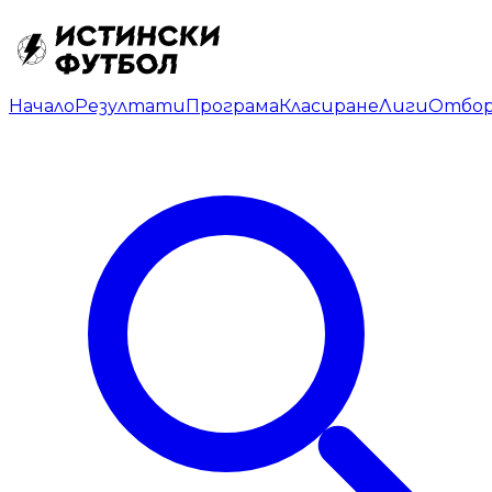
Начало
Резултати
Програма
Класиране
Лиги
Отбо