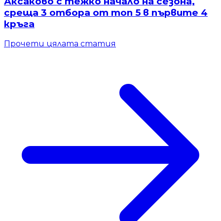
Аксаково с тежко начало на сезона,
среща 3 отбора от топ 5 в първите 4
кръга
Прочети цялата статия