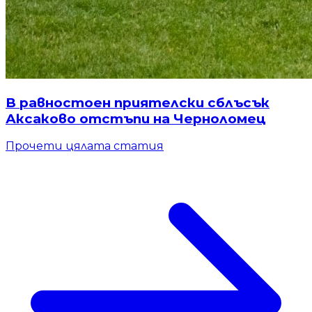
В равностоен приятелски сблъсък
Аксаково отстъпи на Черноломец
Прочети цялата статия