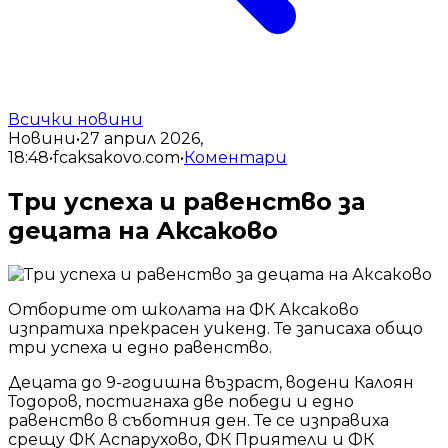
Всички новини
Новини
•
27 април 2026,
18:48
•
fcaksakovo.com
•
Коментари
Три успеха и равенство за
децата на Аксаково
Отборите от школата на ФК Аксаково
изпратиха прекрасен уикенд. Те записаха общо
три успеха и едно равенство.
Децата до 9-годишна възраст, водени Калоян
Тодоров, постигнаха две победи и едно
равенство в съботния ден. Те се изправиха
срещу ФК Аспарухово, ФК Приятели и ФК