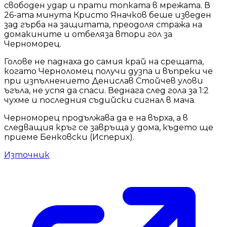
свободен удар и прати топката в мрежата. В
26-ата минута Кристо Яначков беше изведен
зад гърба на защитата, преодоля стража на
домакините и отбеляза втори гол за
Черноморец.
Голове не паднаха до самия край на срещата,
когато Черноломец получи дузпа и въпреки че
при изпълнението Денислав Стойчев улови
ъгъла, не успя да спаси. Веднага след гола за 1:2
чухме и последния съдийски сигнал в мача.
Черноморец продължава да е на върха, а в
следващия кръг се завръща у дома, където ще
приеме Бенковски (Исперих).
Източник