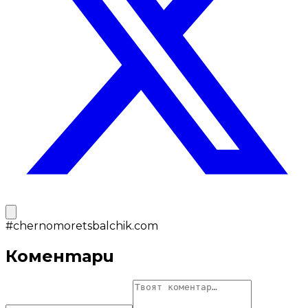
#
chernomoretsbalchik.com
Коментари