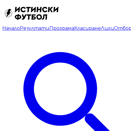
Начало
Резултати
Програма
Класиране
Лиги
Отбо