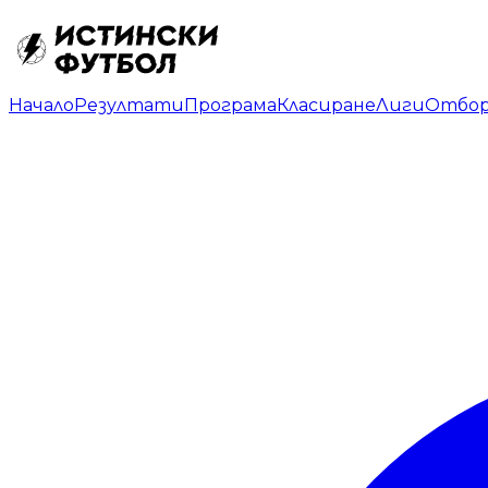
Начало
Резултати
Програма
Класиране
Лиги
Отбо