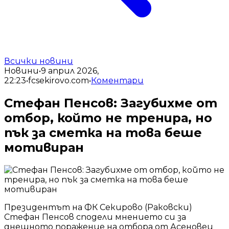
Всички новини
Новини
•
9 април 2026,
22:23
•
fcsekirovo.com
•
Коментари
Стефан Пенсов: Загубихме от
отбор, който не тренира, но
пък за сметка на това беше
мотивиран
Президентът на ФК Секирово (Раковски)
Стефан Пенсов сподели мнението си за
днешното поражение на отбора от Асеновец