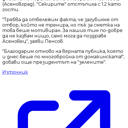
(Асеновград). "Секирите" отстъпиха с 1:2 като
гости.
"Трябва да отбележим факта, че загубихме от
отбор, който не тренира, но пък за сметка на
това беше мотивиран. За нашия тим по-добре
да не казвам нищо, само мога да поздравя
Асеновец", заяви Пенсов.
"Благодарим отново на вярната публика, която
и днес беше по многобройна от домакинската!",
добави още президентът на "зелените".
Източник