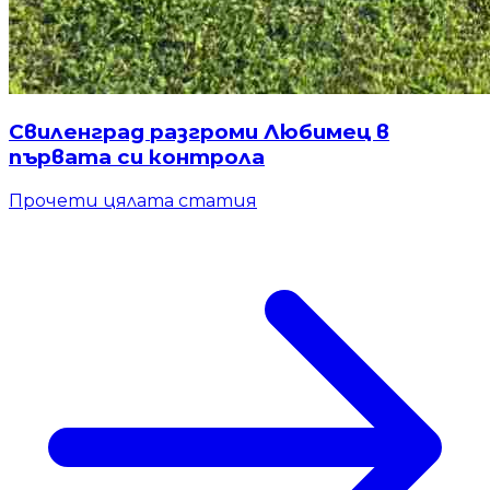
Свиленград разгроми Любимец в
първата си контрола
Прочети цялата статия