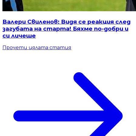
Валери Свиленов: Видя се реакция след
загубата на старта! Бяхме по-добри и
си личеше
Прочети цялата статия