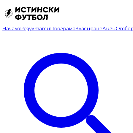
Начало
Резултати
Програма
Класиране
Лиги
Отбо