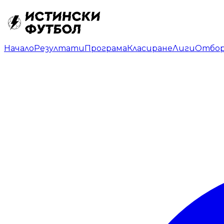
Начало
Резултати
Програма
Класиране
Лиги
Отбо