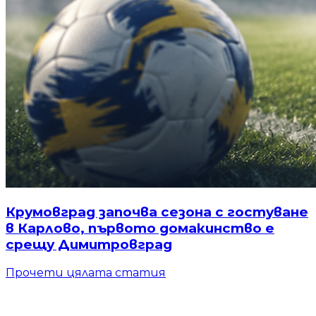
Крумовград започва сезона с гостуване
в Карлово, първото домакинство е
срещу Димитровград
Прочети цялата статия