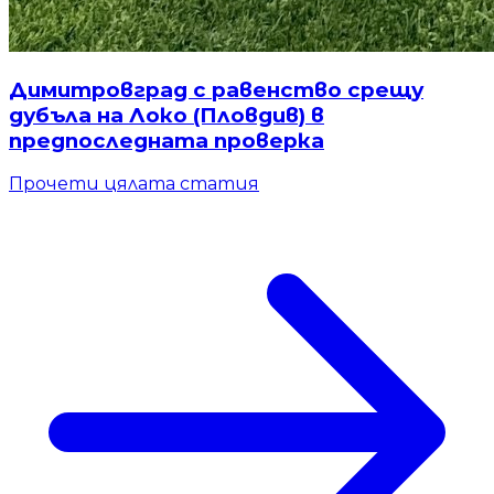
Димитровград с равенство срещу
дубъла на Локо (Пловдив) в
предпоследната проверка
Прочети цялата статия