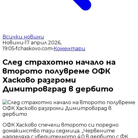
Всички новини
Новини
•
17 април 2026,
19:05
•
fchaskovo.com
•
Коментари
След страхотно начало на
второто полувреме ОФК
Хасково разгроми
Димитровград в дербито
ОФК Хасково спечели второто си поредно
домакинство тази седмица. „Червените
надделяха с убедителното 4:0 в дербито с ФК