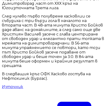
Димитровград ,част от ХХХ кръг на
Югоизточната Трета лига.
След нулево първо полувреме хасковлии се
събудиха с три бързи гола в началото на
втората част. В 48-ата минута Христо Бойков
даде аванс на домакините, а след само още две
Християн Василев засече с глава центриране
от свободен удар и елегантно прати топката в
мрежата на димитровградчани. В 56-ата
минута упражнението се повтори, като този
път Христо Бойков засече подаване от
свободен удар и беше точен за 3:0. В 84-ата
минута беше оформен и крайния резултат в
срещата.
В следващия кръг ОФК Хасково гостува на
Нефтохимик (Бургас).
Източник