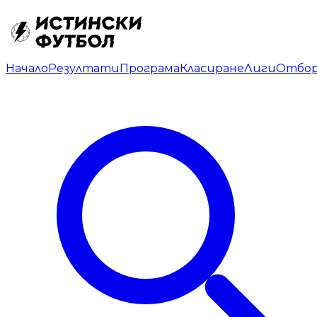
Начало
Резултати
Програма
Класиране
Лиги
Отбо