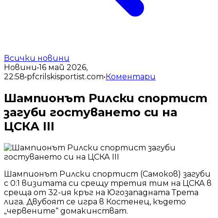
Всички новини
Новини
•
16 май 2026,
22:58
•
pfcrilskisportist.com
•
Коментари
Шампионът Рилски спортист
загуби гостуването си на
ЦСКА III
Шампионът Рилски спортист (Самоков) загуби
с 0:1 визитата си срещу третия тим на ЦСКА в
среща от 32-ия кръг на Югозападната Трета
лига. Двубоят се игра в Костенец, където
„червените“ домакинстват.