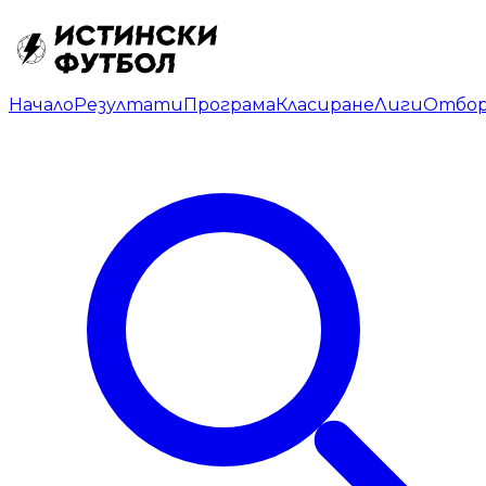
Начало
Резултати
Програма
Класиране
Лиги
Отбо