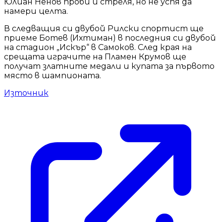
Юлиан Ненов проби и стреля, но не успя да
намери целта.
В следващия си двубой Рилски спортист ще
приеме Ботев (Ихтиман) в последния си двубой
на стадион „Искър“ в Самоков. След края на
срещата играчите на Пламен Крумов ще
получат златните медали и купата за първото
място в шампионата.
Източник