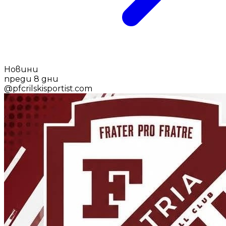
Новини
преди 8 дни
@
pfcrilskisportist.com