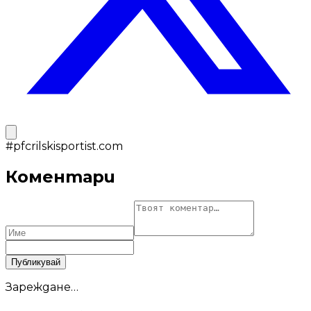
#
pfcrilskisportist.com
Коментари
Публикувай
Зареждане…