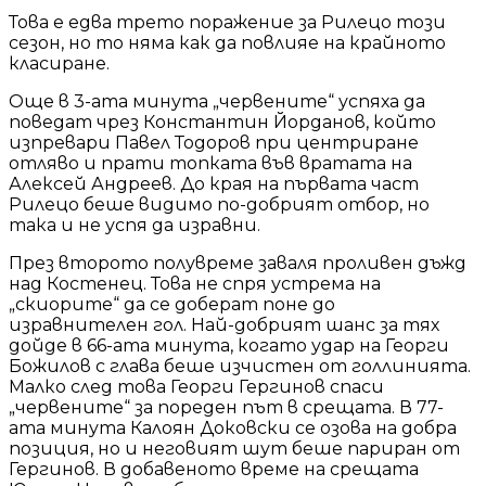
Това е едва трето поражение за Рилецо този
сезон, но то няма как да повлияе на крайното
класиране.
Още в 3-ата минута „червените“ успяха да
поведат чрез Константин Йорданов, който
изпревари Павел Тодоров при центриране
отляво и прати топката във вратата на
Алексей Андреев. До края на първата част
Рилецо беше видимо по-добрият отбор, но
така и не успя да изравни.
През второто полувреме заваля проливен дъжд
над Костенец. Това не спря устрема на
„скиорите“ да се доберат поне до
изравнителен гол. Най-добрият шанс за тях
дойде в 66-ата минута, когато удар на Георги
Божилов с глава беше изчистен от голлинията.
Малко след това Георги Гергинов спаси
„червените“ за пореден път в срещата. В 77-
ата минута Калоян Доковски се озова на добра
позиция, но и неговият шут беше париран от
Гергинов. В добавеното време на срещата