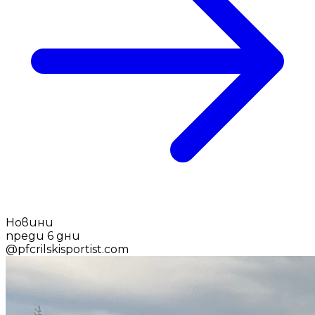
Новини
преди 6 дни
@
pfcrilskisportist.com