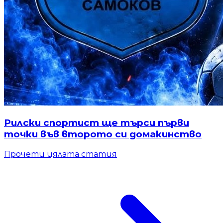
Рилски спортист ще търси първи
точки във второто си домакинство
Прочети цялата статия