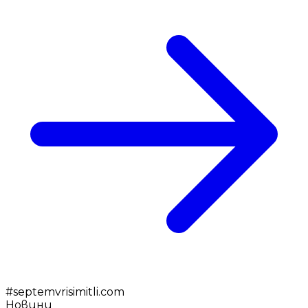
#
septemvrisimitli.com
Новини