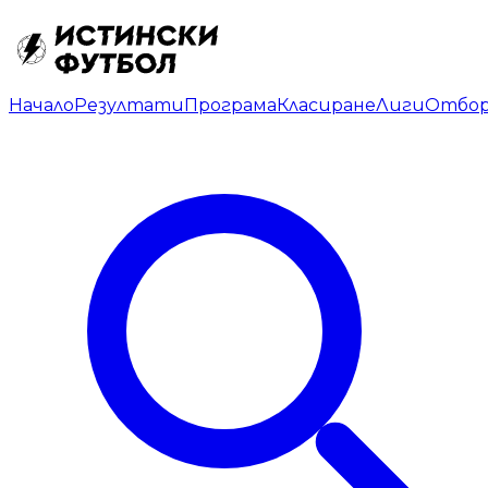
Начало
Резултати
Програма
Класиране
Лиги
Отбо