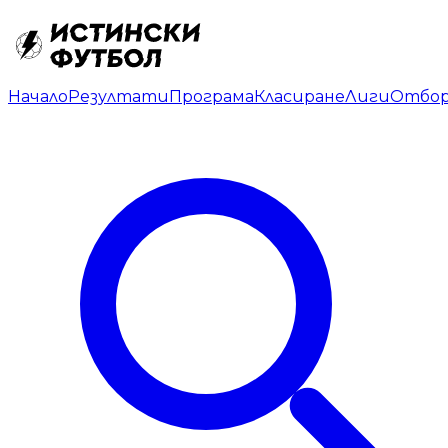
Начало
Резултати
Програма
Класиране
Лиги
Отбо