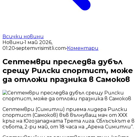
Всички новини
Новини
•
1 май 2026,
01:20
•
septemvrisimitli.com
•
Коментари
Септември преследва дубъл
срещу Рилски спортист, може
да отложи празника в Самоков
Септември (Симитли) приема лидера Рилски
спортист (Самоков) във вълнуващ мач от ХХХ
кръг на Югозападната Трета лига. Сблъсъкът е в
събота, 2-ри май, от 18 часа на „Арена Симитли“.