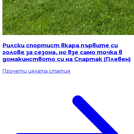
Рилски спортист вкара първите си
голове за сезона, но взе само точка в
домакинството си на Спартак (Плевен)
Прочети цялата статия