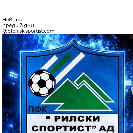
Новини
преди 3 дни
@
pfcrilskisportist.com