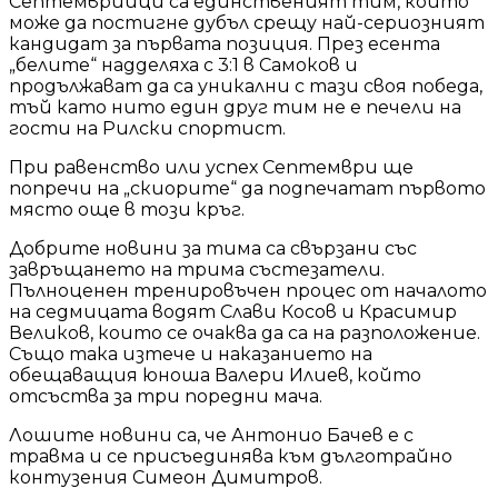
Септемврийци са единственият тим, който
може да постигне дубъл срещу най-сериозният
кандидат за първата позиция. През есента
„белите“ надделяха с 3:1 в Самоков и
продължават да са уникални с тази своя победа,
тъй като нито един друг тим не е печели на
гости на Рилски спортист.
При равенство или успех Септември ще
попречи на „скиорите“ да подпечатат първото
място още в този кръг.
Добрите новини за тима са свързани със
завръщането на трима състезатели.
Пълноценен тренировъчен процес от началото
на седмицата водят Слави Косов и Красимир
Великов, които се очаква да са на разположение.
Също така изтече и наказанието на
обещаващия юноша Валери Илиев, който
отсъства за три поредни мача.
Лошите новини са, че Антонио Бачев е с
травма и се присъединява към дълготрайно
контузения Симеон Димитров.