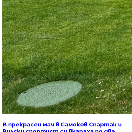
В прекрасен мач в Самоков Спартак и
Рилски спортист си вкараха по два