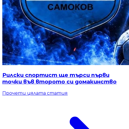
Рилски спортист ще търси първи
точки във второто си домакинство
Прочети цялата статия