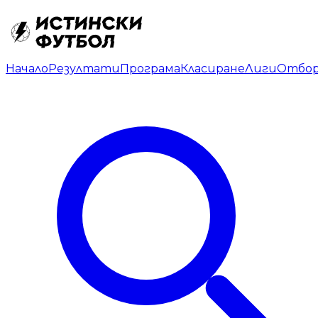
Начало
Резултати
Програма
Класиране
Лиги
Отбо