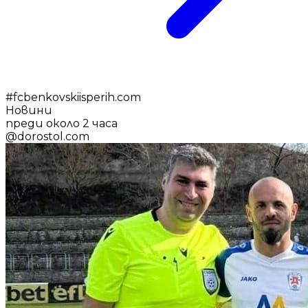
#
fcbenkovskiisperih.com
Новини
преди около 2 часа
@
dorostol.com