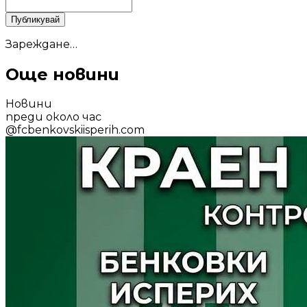
Публикувай
Зареждане…
Още новини
Новини
преди около час
@
fcbenkovskiisperih.com