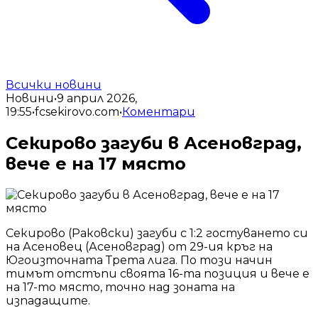
Всички новини
Новини
•
9 април 2026,
19:55
•
fcsekirovo.com
•
Коментари
Секирово загуби в Асеновград,
вече е на 17 място
Секирово (Раковски) загуби с 1:2 гостуването си
на Асеновец (Асеновград) от 29-ия кръг на
Югоизточната Трета лига. По този начин
тимът отстъпи своята 16-та позиция и вече е
на 17-то място, точно над зоната на
изпадащите.