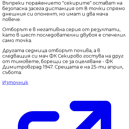
Въпреки поражението "секирите" остават на
безопасна засега дистанция от 8 точки спрямо
днешния си опонент, но имат и два мача
повече.
Отборът е в негативна серия от резултати,
като в шест последователни двубоя е спечелил
само точка.
Другата седмица отборът почива, а в
следващия си мач ФК Секирово гостува на друг
от тимовете, борещи се за оцеляване - ФК
Димитровград 1947. Срещата е на 25-ти април,
събота.
Източник