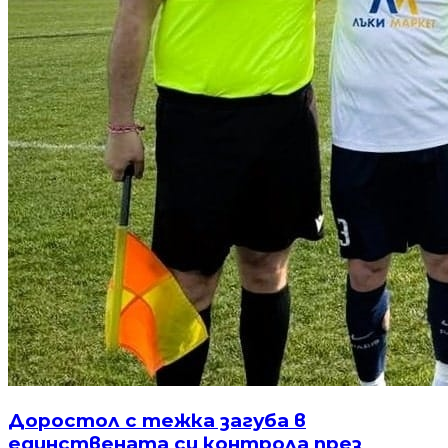
Доростол с тежка загуба в
единствената си контрола през