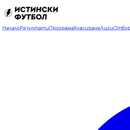
Начало
Резултати
Програма
Класиране
Лиги
Отбо