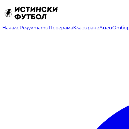
Начало
Резултати
Програма
Класиране
Лиги
Отбо